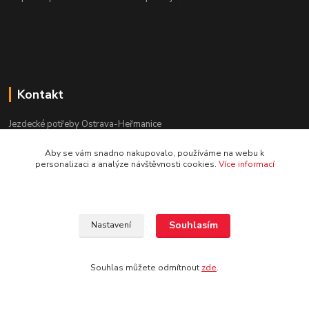
Kontakt
Jezdecké potřeby Ostrava-Heřmanice
Aby se vám snadno nakupovalo, používáme na webu k
596 236 147
personalizaci a analýze návštěvnosti cookies.
Více informací
Po-Pá 9:30 - 17:30
info@jpostrava.cz
Souhlasím
Nastavení
Souhlas můžete odmítnout
zde
.
Vytvořeno na
Eshop-rychle.cz