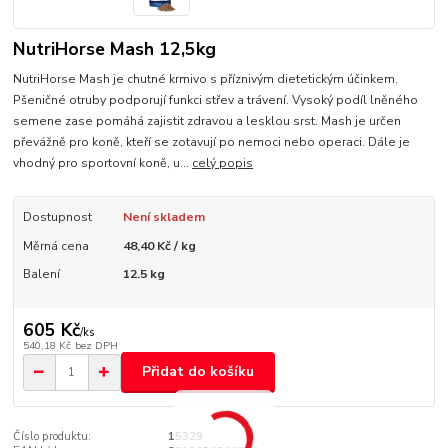
NutriHorse Mash 12,5kg
NutriHorse Mash je chutné krmivo s příznivým dietetickým účinkem.
Pšeničné otruby podporují funkci střev a trávení. Vysoký podíl lněného
semene zase pomáhá zajistit zdravou a lesklou srst. Mash je určen
převážně pro koně, kteří se zotavují po nemoci nebo operaci. Dále je
vhodný pro sportovní koně, u...
celý popis
Dostupnost
Není skladem
Měrná cena
48,40 Kč / kg
Balení
12.5 kg
605 Kč
/
ks
540,18 Kč
bez DPH
Přidat do košíku
Číslo produktu:
15329