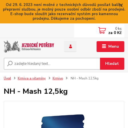
Od 29. 6. 2023 není možné z technických důvodů posílat balíky
přepravní službou, je možný pouze osobní odběr zboží na prodejně.
E-shop bude sloužit jako rezervační systém pro kamennou
prodejnu. Děkujeme za pochopení.
0
ks
za
0 Kč
Menu
Hledat
Úvod
Krmiva a vitamíny
Krmivo
NH - Mash 12,5kg
NH - Mash 12,5kg