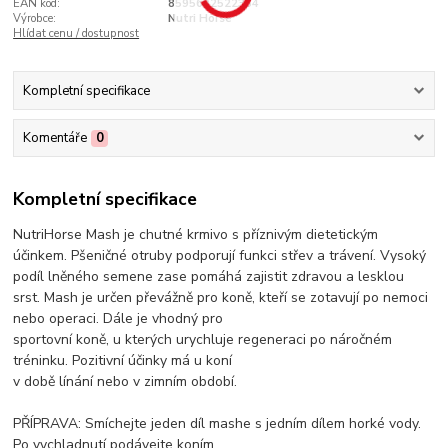
EAN kód:
8595602522354
Výrobce:
Nutri Horse
Hlídat cenu / dostupnost
Kompletní specifikace
Komentáře
0
Kompletní specifikace
NutriHorse Mash je chutné krmivo s příznivým dietetickým
účinkem. Pšeničné otruby podporují funkci střev a trávení. Vysoký
podíl lněného semene zase pomáhá zajistit zdravou a lesklou
srst. Mash je určen převážně pro koně, kteří se zotavují po nemoci
nebo operaci. Dále je vhodný pro
sportovní koně, u kterých urychluje regeneraci po náročném
tréninku. Pozitivní účinky má u koní
v době línání nebo v zimním období.
PŘÍPRAVA: Smíchejte jeden díl mashe s jedním dílem horké vody.
Po vychladnutí podávejte koním.