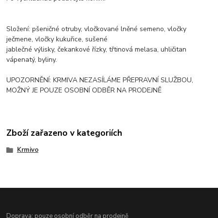
Složení: pšeničné otruby, vločkované lněné semeno, vločky
ječmene, vločky kukuřice, sušené
jablečné výlisky, čekankové řízky, třtinová melasa, uhličitan
vápenatý, byliny.
UPOZORNĚNÍ: KRMIVA NEZASÍLÁME PŘEPRAVNÍ SLUŽBOU,
MOŽNÝ JE POUZE OSOBNÍ ODBĚR NA PRODEJNĚ
Zboží zařazeno v kategoriích
Krmivo
Doprava: pouze osobní odběr na prodejně