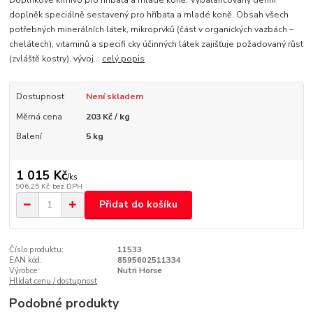
Doplňkové krmivo pro hříbata a mladé koně. Vybalancovaný denní
doplněk speciálně sestavený pro hříbata a mladé koně. Obsah všech
potřebných minerálních látek, mikroprvků (část v organických vazbách –
chelátech), vitaminů a specifi cky účinných látek zajišťuje požadovaný růst
(zvláště kostry), vývoj...
celý popis
Dostupnost
Není skladem
Měrná cena
203 Kč / kg
Balení
5 kg
1 015 Kč
/
ks
906,25 Kč
bez DPH
Přidat do košíku
Číslo produktu:
11533
EAN kód:
8595602511334
Výrobce:
Nutri Horse
Hlídat cenu / dostupnost
Podobné produkty