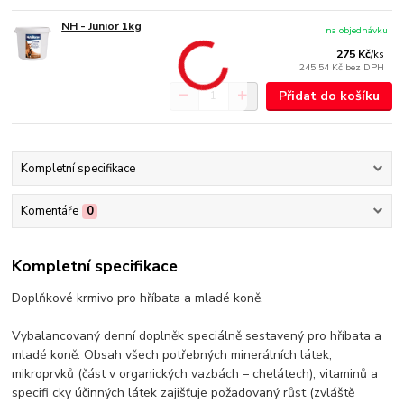
NH - Junior 1kg
na objednávku
275 Kč
/
ks
245,54 Kč
bez DPH
Přidat do košíku
Kompletní specifikace
Komentáře
0
Kompletní specifikace
Doplňkové krmivo pro hříbata a mladé koně.
Vybalancovaný denní doplněk speciálně sestavený pro hříbata a
mladé koně. Obsah všech potřebných minerálních látek,
mikroprvků (část v organických vazbách – chelátech), vitaminů a
specifi cky účinných látek zajišťuje požadovaný růst (zvláště