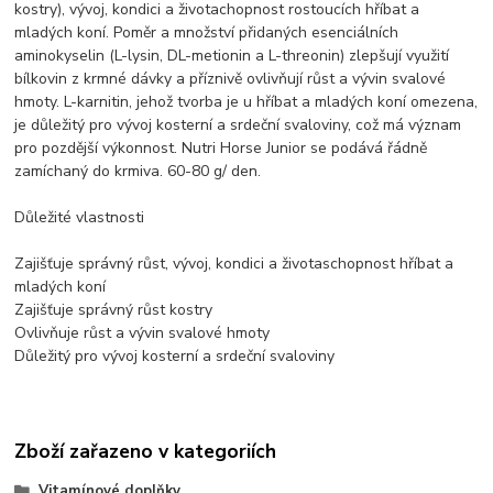
kostry), vývoj, kondici a životachopnost rostoucích hříbat a
mladých koní. Poměr a množství přidaných esenciálních
aminokyselin (L-lysin, DL-metionin a L-threonin) zlepšují využití
bílkovin z krmné dávky a příznivě ovlivňují růst a vývin svalové
hmoty. L-karnitin, jehož tvorba je u hříbat a mladých koní omezena,
je důležitý pro vývoj kosterní a srdeční svaloviny, což má význam
pro pozdější výkonnost. Nutri Horse Junior se podává řádně
zamíchaný do krmiva. 60-80 g/ den.
Důležité vlastnosti
Zajišťuje správný růst, vývoj, kondici a životaschopnost hříbat a
mladých koní
Zajišťuje správný růst kostry
Ovlivňuje růst a vývin svalové hmoty
Důležitý pro vývoj kosterní a srdeční svaloviny
Zboží zařazeno v kategoriích
Vitamínové doplňky