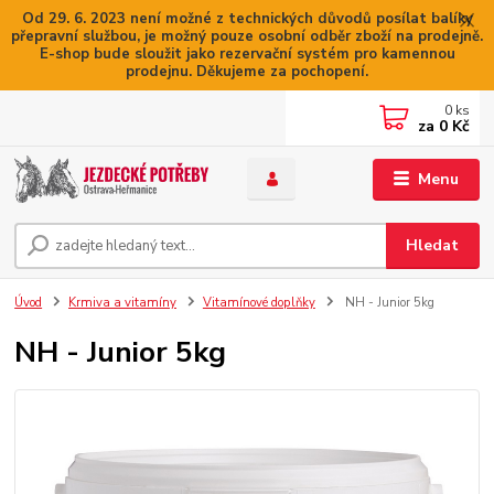
Od 29. 6. 2023 není možné z technických důvodů posílat balíky
přepravní službou, je možný pouze osobní odběr zboží na prodejně.
E-shop bude sloužit jako rezervační systém pro kamennou
prodejnu. Děkujeme za pochopení.
0
ks
za
0 Kč
Menu
Hledat
Úvod
Krmiva a vitamíny
Vitamínové doplňky
NH - Junior 5kg
NH - Junior 5kg