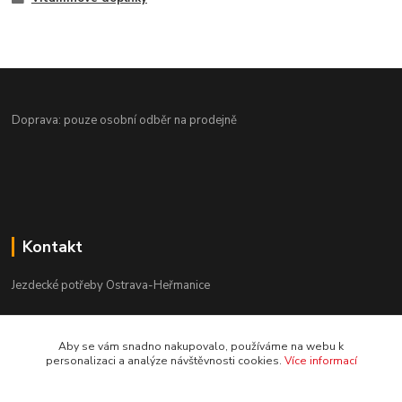
Doprava: pouze osobní odběr na prodejně
Kontakt
Jezdecké potřeby Ostrava-Heřmanice
596 236 147
Aby se vám snadno nakupovalo, používáme na webu k
Po-Pá 9:30 - 17:30
personalizaci a analýze návštěvnosti cookies.
Více informací
info@jpostrava.cz