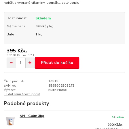
hořčík a vybrané vitaminy, pomáh...
celý popis
Dostupnost
Skladem
Měrná cena
395 Kč / kg
Balení
1 kg
395 Kč
/
ks
352,68 Kč
bez DPH
Přidat do košíku
Číslo produktu:
10515
EAN kód:
8595602508273
Výrobce:
Nutri Horse
Hlídat cenu / dostupnost
Podobné produkty
NH - Calm 3kg
Skladem
990 Kč
/
ks
883,93 Kč
bez DPH