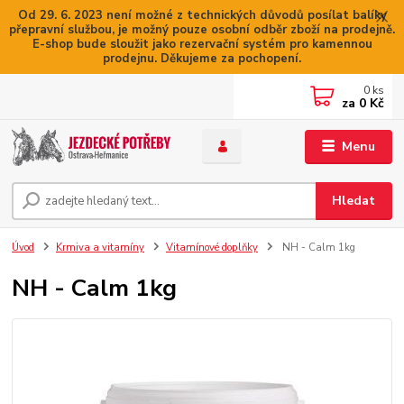
Od 29. 6. 2023 není možné z technických důvodů posílat balíky
přepravní službou, je možný pouze osobní odběr zboží na prodejně.
E-shop bude sloužit jako rezervační systém pro kamennou
prodejnu. Děkujeme za pochopení.
0
ks
za
0 Kč
Menu
Hledat
Úvod
Krmiva a vitamíny
Vitamínové doplňky
NH - Calm 1kg
NH - Calm 1kg