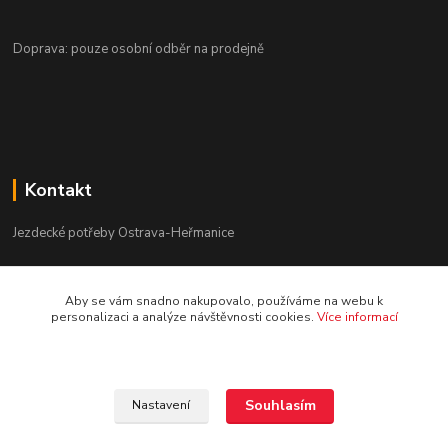
Doprava: pouze osobní odběr na prodejně
Kontakt
Jezdecké potřeby Ostrava-Heřmanice
596 236 147
Aby se vám snadno nakupovalo, používáme na webu k
Po-Pá 9:30 - 17:30
personalizaci a analýze návštěvnosti cookies.
Více informací
info@jpostrava.cz
Souhlasím
Nastavení