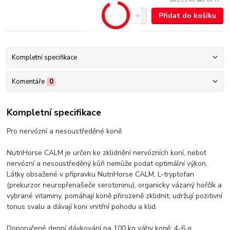
Přidat do košíku
Kompletní specifikace
Komentáře
0
Kompletní specifikace
Pro nervózní a nesoustředěné koně
NutriHorse CALM je určen ke zklidnění nervózních koní, neboť
nervózní a nesoustředěný kůň nemůže podat optimální výkon.
Látky obsažené v přípravku NutriHorse CALM, L-tryptofan
(prekurzor neuropřenašeče serotoninu), organicky vázaný hořčík a
vybrané vitaminy, pomáhají koně přirozeně zklidnit, udržují pozitivní
tonus svalu a dávají koni vnitřní pohodu a klid.
Doporučené denní dávkování na 100 kg váhy koně: 4-6 g