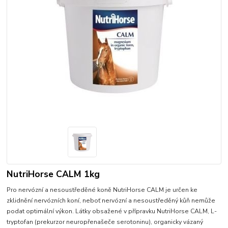
NutriHorse CALM 1kg
Pro nervózní a nesoustředěné koně NutriHorse CALM je určen ke
zklidnění nervózních koní, neboť nervózní a nesoustředěný kůň nemůže
podat optimální výkon. Látky obsažené v přípravku NutriHorse CALM, L-
tryptofan (prekurzor neuropřenašeče serotoninu), organicky vázaný