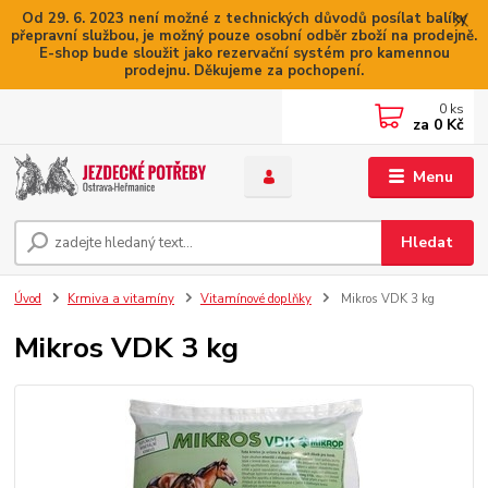
Od 29. 6. 2023 není možné z technických důvodů posílat balíky
přepravní službou, je možný pouze osobní odběr zboží na prodejně.
E-shop bude sloužit jako rezervační systém pro kamennou
prodejnu. Děkujeme za pochopení.
0
ks
za
0 Kč
Menu
Hledat
Úvod
Krmiva a vitamíny
Vitamínové doplňky
Mikros VDK 3 kg
Mikros VDK 3 kg