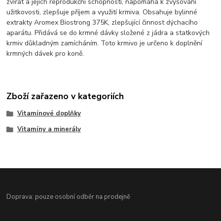
zvířat a jejich reprodukční schopnosti, napomáhá k zvyšování
užitkovosti, zlepšuje příjem a využití krmiva. Obsahuje bylinné
extrakty Aromex Biostrong 375K, zlepšující činnost dýchacího
aparátu. Přidává se do krmné dávky složené z jádra a statkových
krmiv důkladným zamícháním. Toto krmivo je určeno k doplnění
krmných dávek pro koně.
Zboží zařazeno v kategoriích
Vitamínové doplňky
Vitamíny a minerály
Doprava: pouze osobní odběr na prodejně