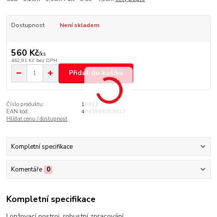
Dostupnost
Není skladem
560 Kč
/
ks
462,81 Kč
bez DPH
Přidat do košíku
Číslo produktu:
10812
EAN kód:
4043969353417
Hlídat cenu / dostupnost
Kompletní specifikace
Komentáře
0
Kompletní specifikace
Lonžovací postroj, robustní zpracování.