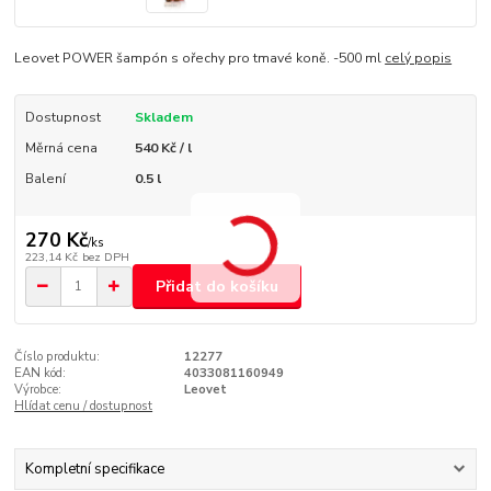
Leovet POWER šampón s ořechy pro tmavé koně. -500 ml
celý popis
Dostupnost
Skladem
Měrná cena
540 Kč / l
Balení
0.5 l
270 Kč
/
ks
223,14 Kč
bez DPH
Přidat do košíku
Číslo produktu:
12277
EAN kód:
4033081160949
Výrobce:
Leovet
Hlídat cenu / dostupnost
Kompletní specifikace