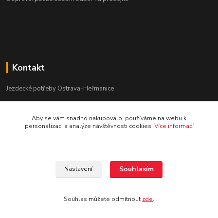
Kontakt
Jezdecké potřeby Ostrava-Heřmanice
596 236 147
Aby se vám snadno nakupovalo, používáme na webu k
Po-Pá 9:30 - 17:30
personalizaci a analýze návštěvnosti cookies.
Více informací
info@jpostrava.cz
Souhlasím
Nastavení
Souhlas můžete odmítnout
zde
.
Vytvořeno na
Eshop-rychle.cz