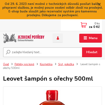
Od 29. 6. 2023 není možné z technických důvodů posílat balíky
přepravní službou, je možný pouze osobní odběr zboží na prodejně.
E-shop bude sloužit jako rezervační systém pro kamennou
prodejnu. Děkujeme za pochopení.
0
ks
za
0 Kč
Menu
Hledat
Úvod
Potřeby pro koně
Kosmetika
Srst, pokožka
Leovet šampón s
ořechy 500ml
Leovet šampón s ořechy 500ml