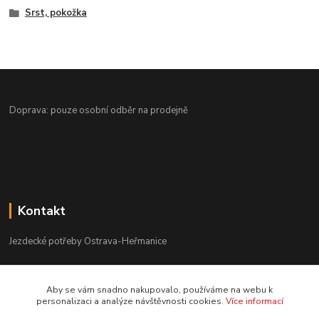
Srst, pokožka
Doprava: pouze osobní odběr na prodejně
Kontakt
Jezdecké potřeby Ostrava-Heřmanice
596 236 147
Aby se vám snadno nakupovalo, používáme na webu k
Po-Pá 9:30 - 17:30
personalizaci a analýze návštěvnosti cookies.
Více informací
info@jpostrava.cz