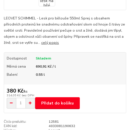
LEOVET SCHIMMEL - Lesk pro bělouše 550ml Sprej s obsahem
přírodních proteinů ke snadnému odstraňování skvrn od hnoje či trávy ze
světlé srsti. Pravidelné používání pečuje o srst a žíně, dodává jim třpyt,
objem a odolnost vůči obarvení od špíny. Přípravek se nastříká na srst a
žíně, srst se vytře su...
celý popis
Dostupnost
Skladem
Měrná cena
690,91 Kč / l
Balení
0.55 l
380 Kč
/
ks
314,05 Kč
bez DPH
Přidat do košíku
Číslo produktu:
12581
EAN kód:
4033081190632