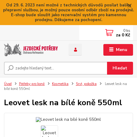
Od 29. 6. 2023 není možné z technických důvodů posílat balíky
přepravní službou, je možný pouze osobní odběr zboží na prodejně.
E-shop bude sloužit jako rezervační systém pro kamennou
prodejnu. Děkujeme za pochopení.
0
ks
za
0 Kč
Menu
Hledat
Úvod
Potřeby pro koně
Kosmetika
Srst, pokožka
Leovet lesk na
bílé koně 550ml
Leovet lesk na bílé koně 550ml