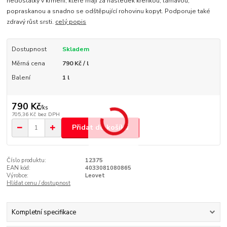
nedostatky v krmení, které mají za následek křehkou, lámavou,
popraskanou a snadno se odštěpující rohovinu kopyt. Podporuje také
zdravý růst srsti.
celý popis
Dostupnost
Skladem
Měrná cena
790 Kč / l
Balení
1 l
790 Kč
/
ks
705,36 Kč
bez DPH
Přidat do košíku
Číslo produktu:
12375
EAN kód:
4033081080865
Výrobce:
Leovet
Hlídat cenu / dostupnost
Kompletní specifikace