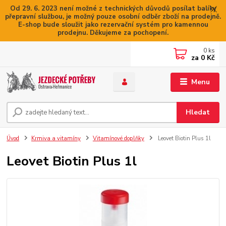
Od 29. 6. 2023 není možné z technických důvodů posílat balíky
přepravní službou, je možný pouze osobní odběr zboží na prodejně.
E-shop bude sloužit jako rezervační systém pro kamennou
prodejnu. Děkujeme za pochopení.
0
ks
za
0 Kč
Menu
Hledat
Úvod
Krmiva a vitamíny
Vitamínové doplňky
Leovet Biotin Plus 1l
Leovet Biotin Plus 1l