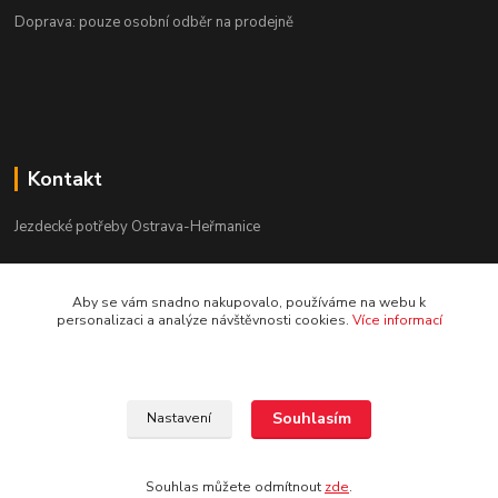
Doprava: pouze osobní odběr na prodejně
Kontakt
Jezdecké potřeby Ostrava-Heřmanice
596 236 147
Aby se vám snadno nakupovalo, používáme na webu k
Po-Pá 9:30 - 17:30
personalizaci a analýze návštěvnosti cookies.
Více informací
info@jpostrava.cz
Souhlasím
Nastavení
Souhlas můžete odmítnout
zde
.