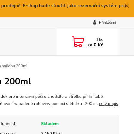
 prodejně. E-shop bude sloužit jako rezervační systém pro
Přihlášení
0
ks
za
0 Kč
a hnilobu 200ml
u 200ml
dek pro intenzivní péči o chodidlo a střelku při hnilobě.
ňování napadené rohoviny pomocí stětečku -200 ml
celý popis
tupnost
Skladem
ná cena
2 150 Kč / l