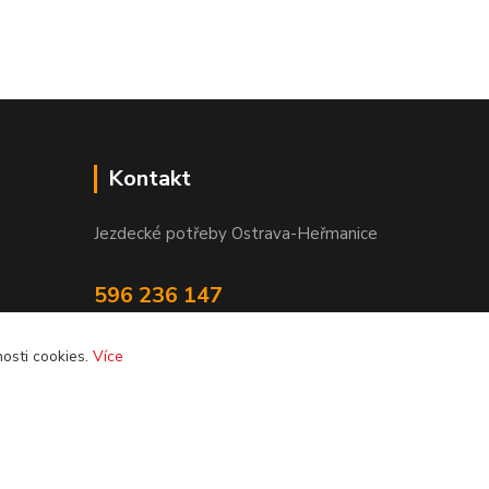
Kontakt
Jezdecké potřeby Ostrava-Heřmanice
596 236 147
Po-Pá 9:30 - 17:30
osti cookies.
Více
info@jpostrava.cz