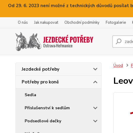
Od 29. 6. 2023 není možné z technických důvodů posílat b
O nás
Jak nakupovat
Obchodní podmínky
Fotogalerie
Úvod
P
Jezdecké potřeby
Leov
Potřeby pro koně
Sedla
Příslušenství k sedlům
Podsedlové dečky