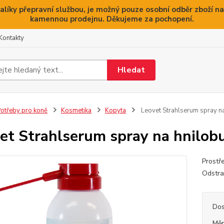
alíky přepravní službou, je možný pouze osobní odběr zboží na
kamennou prodejnu. Děkujeme za pochopení.
Kontakty
Hledat
otřeby pro koně
Kosmetika
Kopyta
Leovet Strahlserum spray n
et Strahlserum spray na hnilob
Prostře
Odstra
Dos
Měr