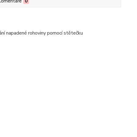
Komentáře
0
ování napadené rohoviny pomocí stětečku