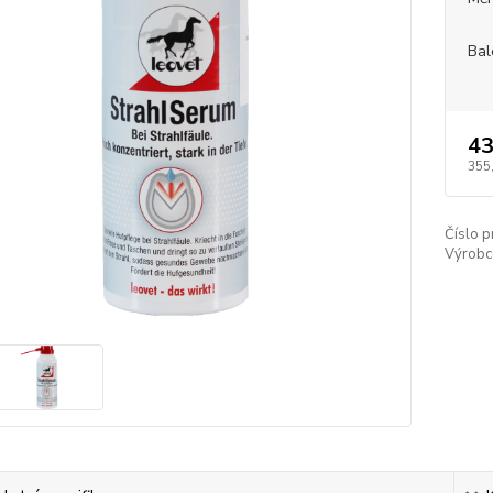
Bal
43
355
Číslo p
Výrobc