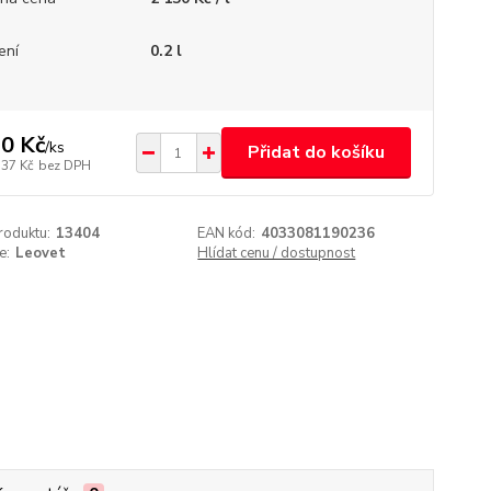
ení
0.2 l
0 Kč
/
ks
Přidat do košíku
,37 Kč
bez DPH
roduktu:
13404
EAN kód:
4033081190236
e:
Leovet
Hlídat cenu / dostupnost