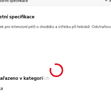
etní specifikace
tní specifikace
k pro intenzivní péči o chodidlo a střelku při hnilobě. Odstraň
zařazeno v kategoriích
ta