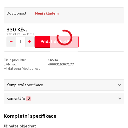
Dostupnost
Není skladem
330 Kč
/
ks
272,73 Kč
bez DPH
Přidat do košíku
Číslo produktu:
16534
EAN kód:
4000315367177
Hlídat cenu / dostupnost
Kompletní specifikace
Komentáře
0
Kompletní specifikace
Již nelze objednat