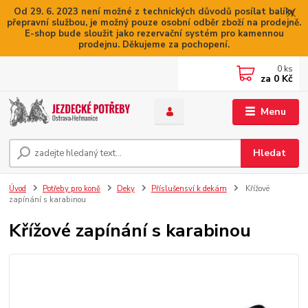
Od 29. 6. 2023 není možné z technických důvodů posílat balíky
přepravní službou, je možný pouze osobní odběr zboží na prodejně.
E-shop bude sloužit jako rezervační systém pro kamennou
prodejnu. Děkujeme za pochopení.
0
ks
za
0 Kč
Menu
Hledat
Úvod
Potřeby pro koně
Deky
Příslušensví k dekám
Křížové
zapínání s karabinou
Křížové zapínání s karabinou