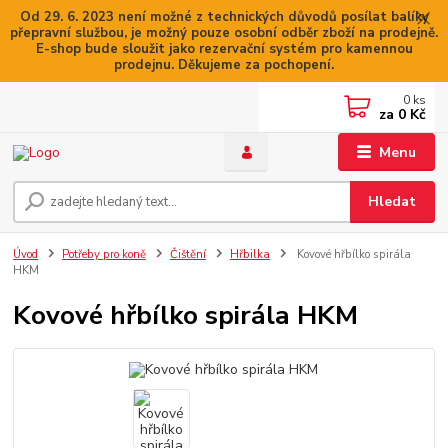
Od 29. 6. 2023 není možné z technických důvodů posílat balíky
přepravní službou, je možný pouze osobní odběr zboží na prodejně.
E-shop bude sloužit jako rezervační systém pro kamennou
prodejnu. Děkujeme za pochopení.
0
ks
za
0 Kč
Menu
Hledat
Úvod
Potřeby pro koně
Čištění
Hřbilka
Kovové hřbílko spirála
HKM
Kovové hřbílko spirála HKM