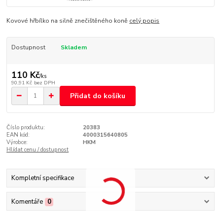
Kovové hřbílko na silně znečištěného koně
celý popis
Dostupnost
Skladem
110 Kč
/
ks
90,91 Kč
bez DPH
Přidat do košíku
Číslo produktu:
20383
EAN kód:
4000315640805
Výrobce:
HKM
Hlídat cenu / dostupnost
Kompletní specifikace
Komentáře
0