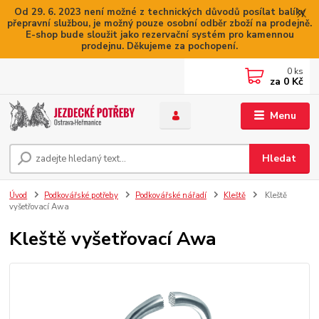
Od 29. 6. 2023 není možné z technických důvodů posílat balíky
přepravní službou, je možný pouze osobní odběr zboží na prodejně.
E-shop bude sloužit jako rezervační systém pro kamennou
prodejnu. Děkujeme za pochopení.
0
ks
za
0 Kč
Menu
Hledat
Úvod
Podkovářské potřeby
Podkovářské nářadí
Kleště
Kleště
vyšetřovací Awa
Kleště vyšetřovací Awa