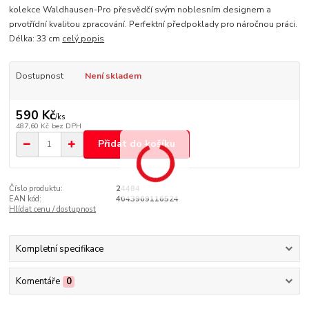
kolekce Waldhausen-Pro přesvědčí svým noblesním designem a
prvotřídní kvalitou zpracování. Perfektní předpoklady pro náročnou práci.
Délka: 33 cm
celý popis
Dostupnost
Není skladem
590 Kč
/
ks
487,60 Kč
bez DPH
Přidat do košíku
Číslo produktu:
24484
EAN kód:
4043969116524
Hlídat cenu / dostupnost
Kompletní specifikace
Komentáře
0