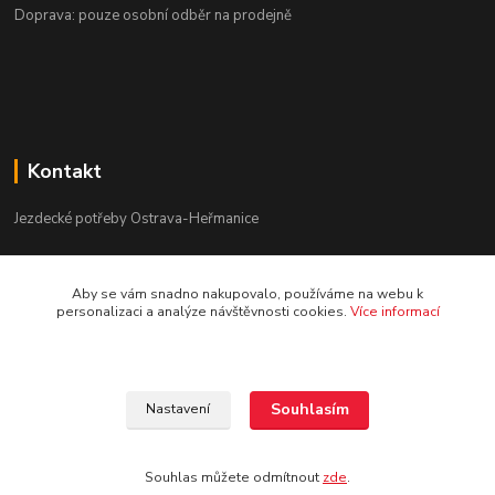
Doprava: pouze osobní odběr na prodejně
Kontakt
Jezdecké potřeby Ostrava-Heřmanice
596 236 147
Aby se vám snadno nakupovalo, používáme na webu k
Po-Pá 9:30 - 17:30
personalizaci a analýze návštěvnosti cookies.
Více informací
info@jpostrava.cz
Souhlasím
Nastavení
Souhlas můžete odmítnout
zde
.
Vytvořeno na
Eshop-rychle.cz