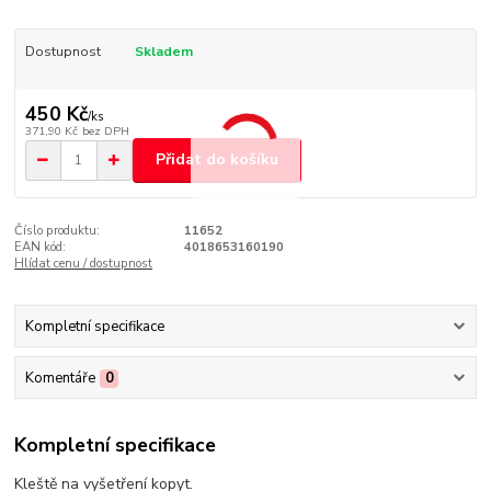
Dostupnost
Skladem
450 Kč
/
ks
371,90 Kč
bez DPH
Přidat do košíku
Číslo produktu:
11652
EAN kód:
4018653160190
Hlídat cenu / dostupnost
Kompletní specifikace
Komentáře
0
Kompletní specifikace
Kleště na vyšetření kopyt.