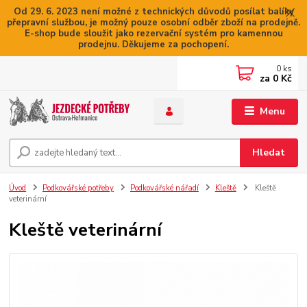
Od 29. 6. 2023 není možné z technických důvodů posílat balíky
přepravní službou, je možný pouze osobní odběr zboží na prodejně.
E-shop bude sloužit jako rezervační systém pro kamennou
prodejnu. Děkujeme za pochopení.
0
ks
za
0 Kč
Menu
Hledat
Úvod
Podkovářské potřeby
Podkovářské nářadí
Kleště
Kleště
veterinární
Kleště veterinární