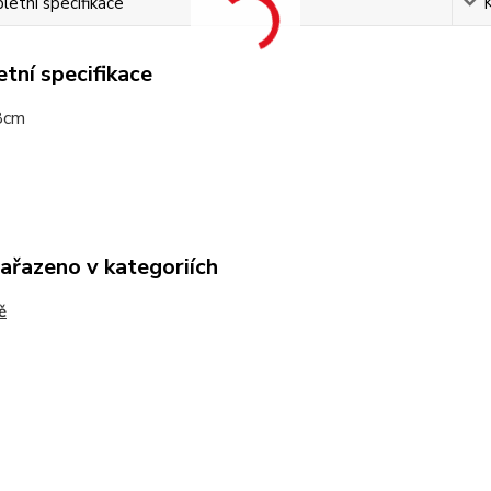
etní specifikace
tní specifikace
8cm
zařazeno v kategoriích
ě