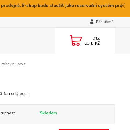
 prodejně. E-shop bude sloužit jako rezervační systém pro
Přihlášení
0
ks
za
0 Kč
na rohovinu Awa
: 38cm
celý popis
tupnost
Skladem