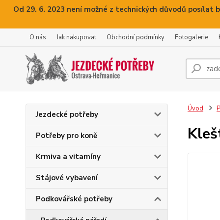
Od 29. 6. 2023 není možné z technických důvodů posílat b
O nás
Jak nakupovat
Obchodní podmínky
Fotogalerie
Úvod
P
Jezdecké potřeby
Kleš
Potřeby pro koně
Krmiva a vitamíny
Stájové vybavení
Podkovářské potřeby