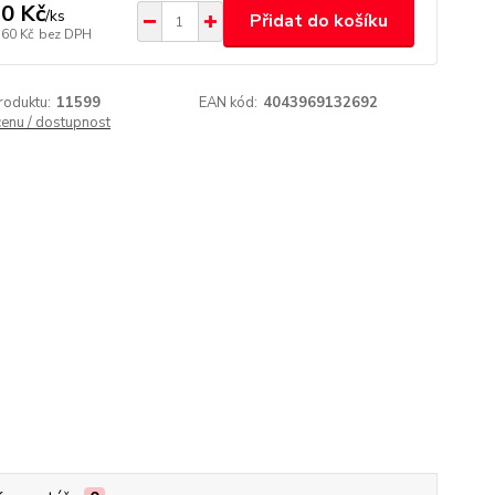
0 Kč
/
ks
Přidat do košíku
,60 Kč
bez DPH
roduktu:
11599
EAN kód:
4043969132692
cenu / dostupnost