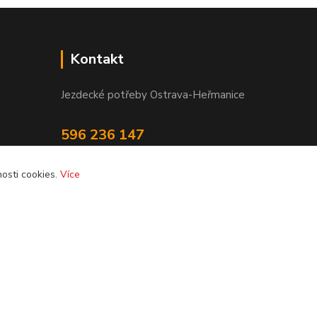
Kontakt
Jezdecké potřeby Ostrava-Heřmanice
596 236 147
Po-Pá 9:30 - 17:30
osti cookies.
Více
info@jpostrava.cz
Vytvořeno na
Eshop-rychle.cz