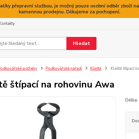
alíky přepravní službou, je možný pouze osobní odběr zboží na
kamennou prodejnu. Děkujeme za pochopení.
Kontakty
Hledat
odkovářské potřeby
Podkovářské nářadí
Kleště
Kleště štípací 
tě štípací na rohovinu Awa
Délka
Dos