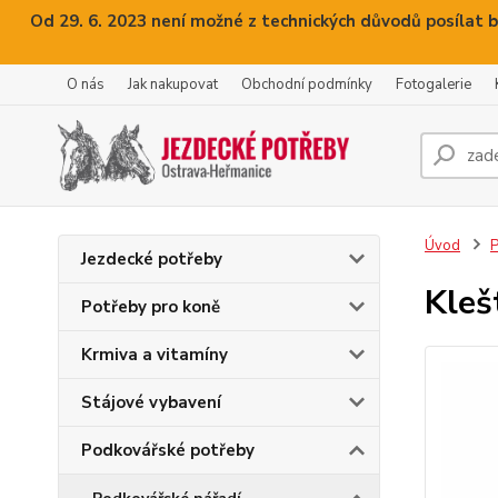
Od 29. 6. 2023 není možné z technických důvodů posílat b
O nás
Jak nakupovat
Obchodní podmínky
Fotogalerie
Úvod
P
Jezdecké potřeby
Kleš
Potřeby pro koně
Krmiva a vitamíny
Stájové vybavení
Podkovářské potřeby