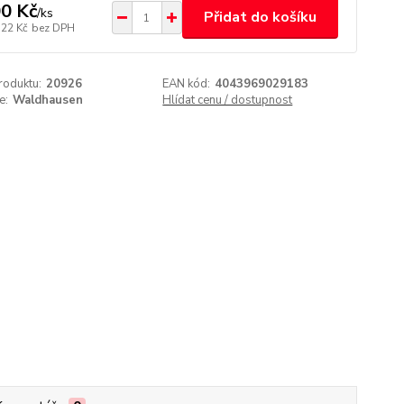
0 Kč
/
ks
Přidat do košíku
,22 Kč
bez DPH
roduktu:
20926
EAN kód:
4043969029183
e:
Waldhausen
Hlídat cenu / dostupnost