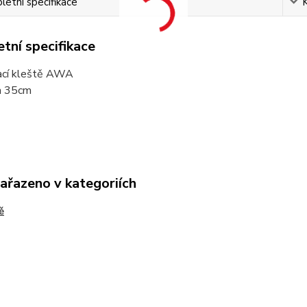
etní specifikace
tní specifikace
cí kleště AWA
a 35cm
zařazeno v kategoriích
ě