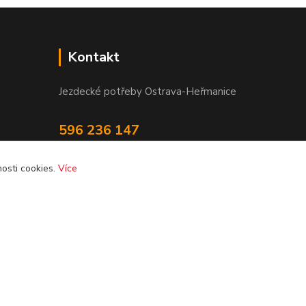
Kontakt
Jezdecké potřeby Ostrava-Heřmanice
596 236 147
Po-Pá 9:30 - 17:30
osti cookies.
Více
info@jpostrava.cz
Vytvořeno na
Eshop-rychle.cz