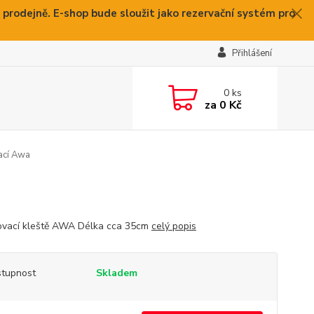
 prodejně. E-shop bude sloužit jako rezervační systém pro
Přihlášení
0
ks
za
0 Kč
ací Awa
vací kleště AWA Délka cca 35cm
celý popis
tupnost
Skladem