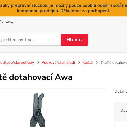
alíky přepravní službou, je možný pouze osobní odběr zboží na
kamennou prodejnu. Děkujeme za pochopení.
Kontakty
Hledat
odkovářské potřeby
Podkovářské nářadí
Kleště
Kleště dotahov
tě dotahovací Awa
Dotaho
Dos