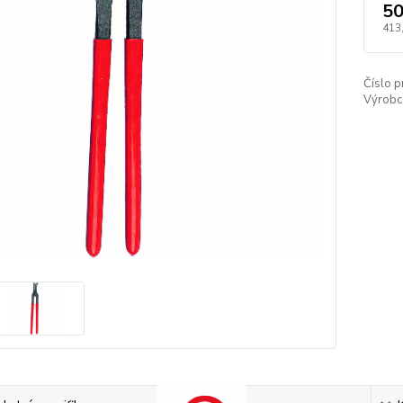
50
413
Číslo p
Výrobc