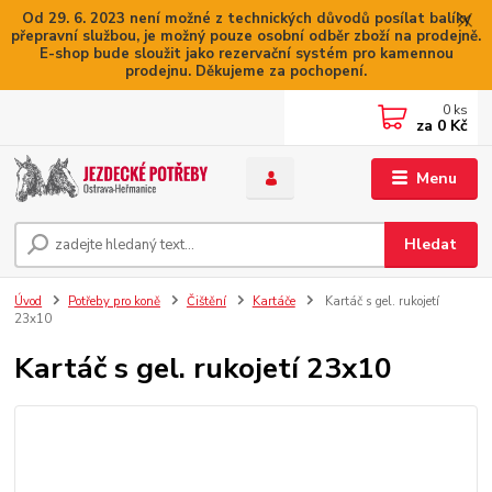
Od 29. 6. 2023 není možné z technických důvodů posílat balíky
přepravní službou, je možný pouze osobní odběr zboží na prodejně.
E-shop bude sloužit jako rezervační systém pro kamennou
prodejnu. Děkujeme za pochopení.
0
ks
za
0 Kč
Menu
Hledat
Úvod
Potřeby pro koně
Čištění
Kartáče
Kartáč s gel. rukojetí
23x10
Kartáč s gel. rukojetí 23x10