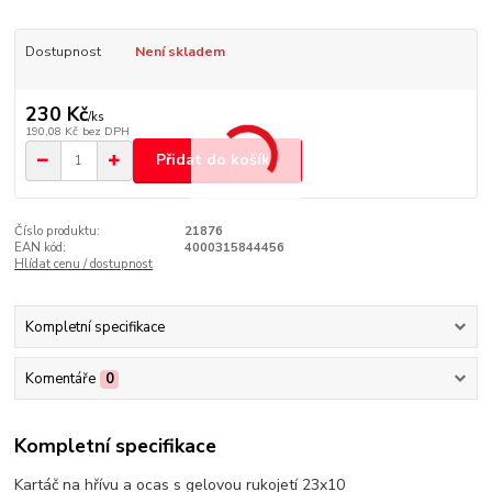
Dostupnost
Není skladem
230 Kč
/
ks
190,08 Kč
bez DPH
Přidat do košíku
Číslo produktu:
21876
EAN kód:
4000315844456
Hlídat cenu / dostupnost
Kompletní specifikace
Komentáře
0
Kompletní specifikace
Kartáč na hřívu a ocas s gelovou rukojetí 23x10