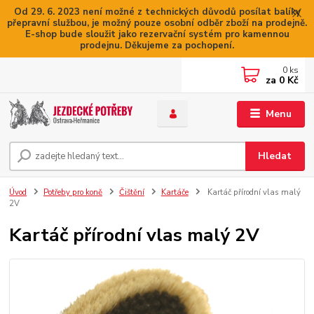
Od 29. 6. 2023 není možné z technických důvodů posílat balíky
přepravní službou, je možný pouze osobní odběr zboží na prodejně.
E-shop bude sloužit jako rezervační systém pro kamennou
prodejnu. Děkujeme za pochopení.
0
ks
za
0 Kč
Menu
Hledat
Úvod
Potřeby pro koně
Čištění
Kartáče
Kartáč přírodní vlas malý
2V
Kartáč přírodní vlas malý 2V