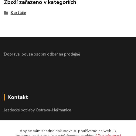
Zboží zařazeno v kategoriích
Kartáče
Doprava: pouze osobní odběr na prodejně
Kontakt
Jezdecké potřeby Ostrava-Heřmanice
596 236 147
Aby se vám snadno nakupovalo, používáme na webu k
Po-Pá 9:30 - 17:30
personalizaci a analýze návštěvnosti cookies.
Více informací