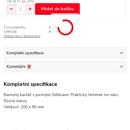
140,50 Kč
bez DPH
Přidat do košíku
Číslo produktu:
14887
EAN kód:
4025589206830
Hlídat cenu / dostupnost
Kompletní specifikace
Komentáře
0
Kompletní specifikace
Barevný kartáč s pevnými štětinami. Praktický řemínek na ruku.
Různé barvy.
Velikost: 200 x 85 mm.