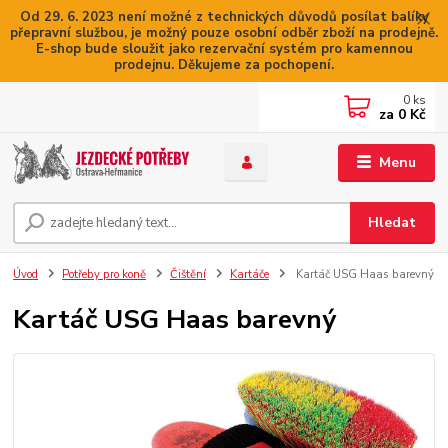
Od 29. 6. 2023 není možné z technických důvodů posílat balíky
přepravní službou, je možný pouze osobní odběr zboží na prodejně.
E-shop bude sloužit jako rezervační systém pro kamennou
prodejnu. Děkujeme za pochopení.
0
ks
za
0 Kč
Menu
Hledat
Úvod
Potřeby pro koně
Čištění
Kartáče
Kartáč USG Haas barevný
Kartáč USG Haas barevný