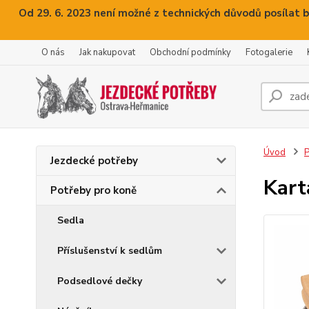
Od 29. 6. 2023 není možné z technických důvodů posílat b
O nás
Jak nakupovat
Obchodní podmínky
Fotogalerie
Úvod
P
Jezdecké potřeby
Kart
Potřeby pro koně
Sedla
Příslušenství k sedlům
Podsedlové dečky