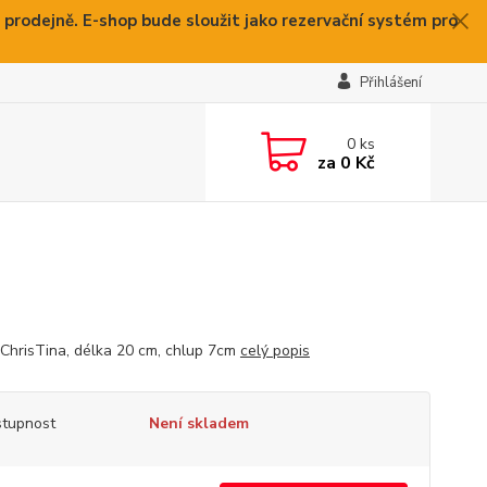
 prodejně. E-shop bude sloužit jako rezervační systém pro
Přihlášení
0
ks
za
0 Kč
 ChrisTina, délka 20 cm, chlup 7cm
celý popis
tupnost
Není skladem