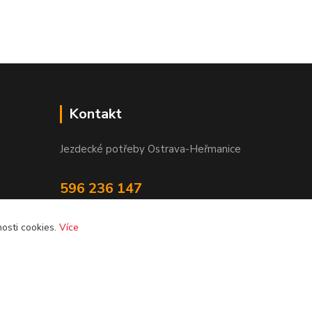
Kontakt
Jezdecké potřeby Ostrava-Heřmanice
596 236 147
Po-Pá 9:30 - 17:30
osti cookies.
Více
info@jpostrava.cz