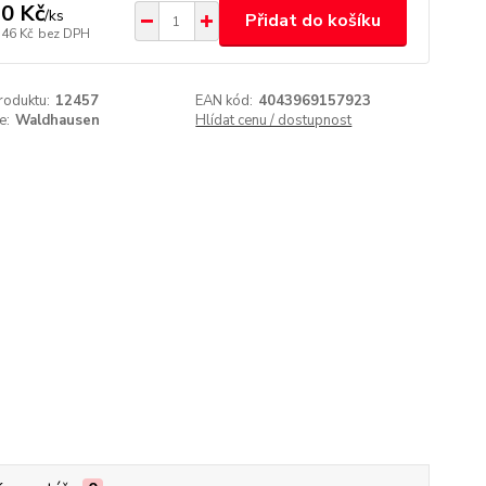
0 Kč
/
ks
Přidat do košíku
,46 Kč
bez DPH
roduktu:
12457
EAN kód:
4043969157923
e:
Waldhausen
Hlídat cenu / dostupnost