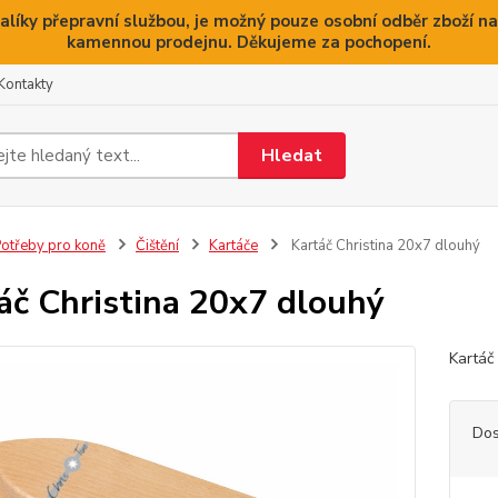
alíky přepravní službou, je možný pouze osobní odběr zboží na
kamennou prodejnu. Děkujeme za pochopení.
Kontakty
Hledat
otřeby pro koně
Čištění
Kartáče
Kartáč Christina 20x7 dlouhý
áč Christina 20x7 dlouhý
Kartáč
Dos