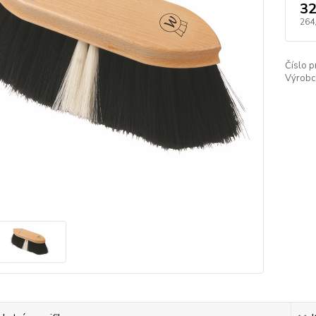
32
264
Číslo p
Výrobc