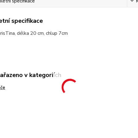
etní specifikace
tní specifikace
risTina, délka 20 cm, chlup 7cm
zařazeno v kategoriích
áče