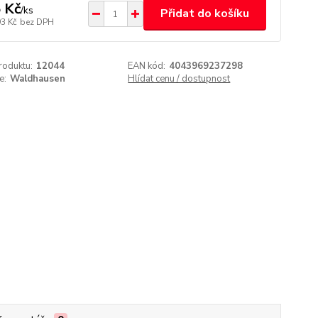
 Kč
/
ks
Přidat do košíku
93 Kč
bez DPH
roduktu:
12044
EAN kód:
4043969237298
e:
Waldhausen
Hlídat cenu / dostupnost