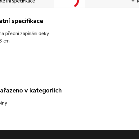
etní specifikace
tní specifikace
na přední zapínáni deky.
 6 cm
zařazeno v kategoriích
iny