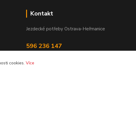
Kontakt
Jezdecké potřeby Ostrava-Heřmanice
596 236 147
Po-Pá 9:30 - 17:30
osti cookies.
Více
info@jpostrava.cz
Vytvořeno na
Eshop-rychle.cz