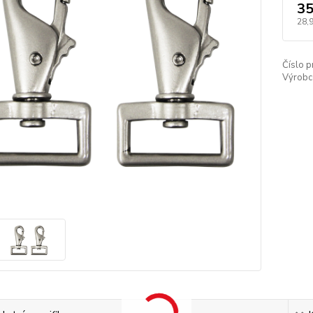
35
28,
Číslo p
Výrobc