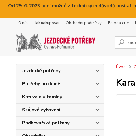
Od 29. 6. 2023 není možné z technických důvodů posílat b
O nás
Jak nakupovat
Obchodní podmínky
Fotogalerie
Úvod
O
Jezdecké potřeby
Kara
Potřeby pro koně
Krmiva a vitamíny
Stájové vybavení
Podkovářské potřeby