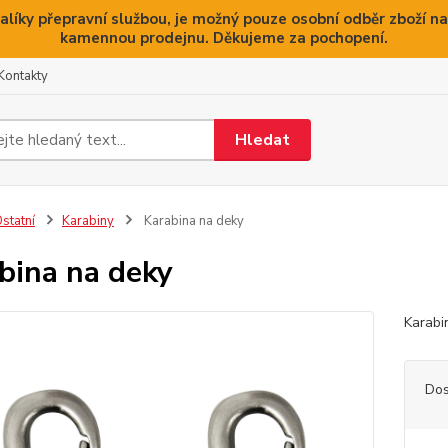
alíky přepravní službou, je možný pouze osobní odběr zboží na
kamennou prodejnu. Děkujeme za pochopení.
Kontakty
Hledat
statní
Karabiny
Karabina na deky
bina na deky
Karabi
Dos