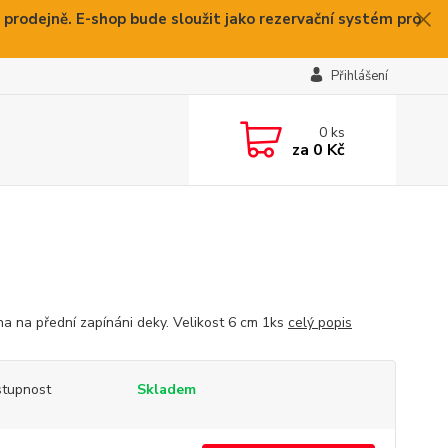
 prodejně. E-shop bude sloužit jako rezervační systém pro
Přihlášení
0
ks
za
0 Kč
na na přední zapínáni deky. Velikost 6 cm 1ks
celý popis
tupnost
Skladem