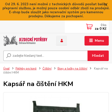
Od 29. 6. 2023 není možné z technických důvodů posílat balíky
přepravní službou, je možný pouze osobní odběr zboží na prodejně.
E-shop bude sloužit jako rezervační systém pro kamennou
prodejnu. Děkujeme za pochopení.
0
ks
za
0 Kč
Menu
Hledat
Úvod
Potřeby pro koně
Čištění
Boxy a tašky na čištění
Kapsář na
čištění HKM
Kapsář na čištění HKM