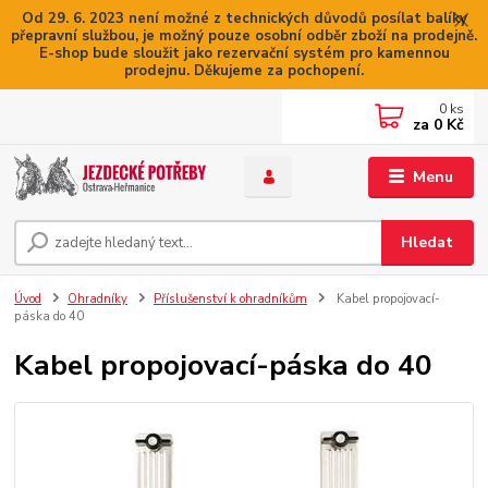
Od 29. 6. 2023 není možné z technických důvodů posílat balíky
přepravní službou, je možný pouze osobní odběr zboží na prodejně.
E-shop bude sloužit jako rezervační systém pro kamennou
prodejnu. Děkujeme za pochopení.
0
ks
za
0 Kč
Menu
Hledat
Úvod
Ohradníky
Příslušenství k ohradníkům
Kabel propojovací-
páska do 40
Kabel propojovací-páska do 40