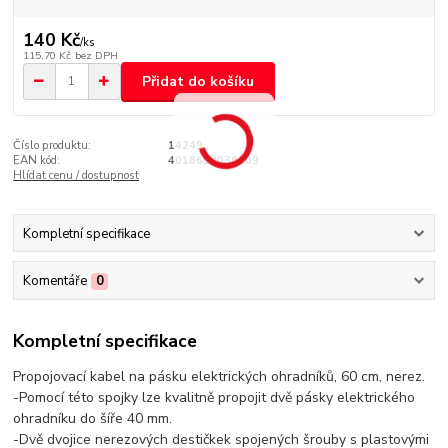
140 Kč
/
ks
115,70 Kč
bez DPH
Přidat do košíku
Číslo produktu:
14249
EAN kód:
4018653036709
Hlídat cenu / dostupnost
Kompletní specifikace
Komentáře
0
Kompletní specifikace
Propojovací kabel na pásku elektrických ohradníků, 60 cm, nerez.
-Pomocí této spojky lze kvalitně propojit dvě pásky elektrického
ohradníku do šíře 40 mm.
-Dvě dvojice nerezových destičkek spojených šrouby s plastovými