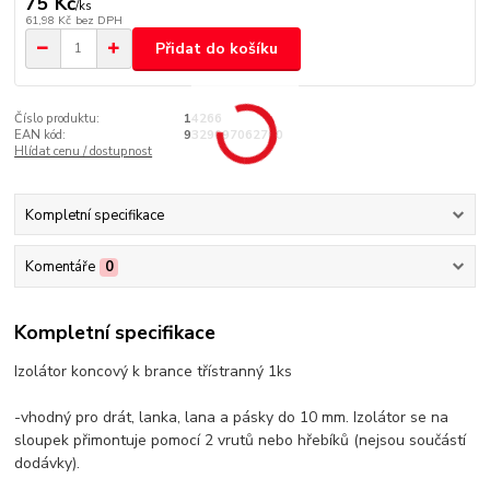
75 Kč
/
ks
61,98 Kč
bez DPH
Přidat do košíku
Číslo produktu:
14266
EAN kód:
9329097062700
Hlídat cenu / dostupnost
Kompletní specifikace
Komentáře
0
Kompletní specifikace
Izolátor koncový k brance třístranný 1ks
-vhodný pro drát, lanka, lana a pásky do 10 mm. Izolátor se na
sloupek přimontuje pomocí 2 vrutů nebo hřebíků (nejsou součástí
dodávky).