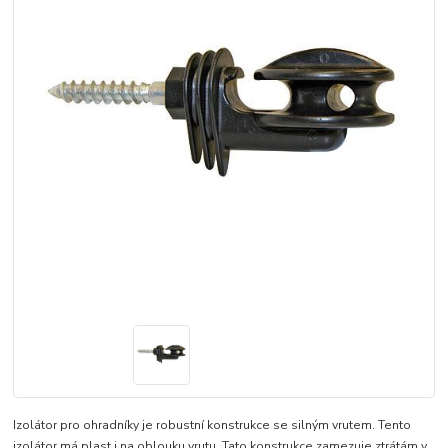
Izolátor pro ohradníky je robustní konstrukce se silným vrutem. Tento
izolátor má plast i na oblouku vrutu. Tato konstrukce zamezuje ztrátám v