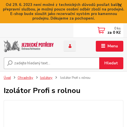
Od 29. 6. 2023 není možné z technických důvodů posílat balíky
přepravní službou, je možný pouze osobní odběr zboží na prodejně.
E-shop bude sloužit jako rezervační systém pro kamennou
prodejnu. Děkujeme za pochopení.
0
ks
za
0 Kč
Menu
Hledat
Úvod
Ohradníky
Izolátory
Izolátor Profi s rolnou
Izolátor Profi s rolnou