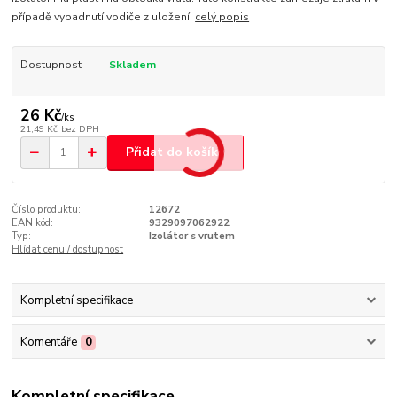
případě vypadnutí vodiče z uložení.
celý popis
Dostupnost
Skladem
26 Kč
/
ks
21,49 Kč
bez DPH
Přidat do košíku
Číslo produktu:
12672
EAN kód:
9329097062922
Typ:
Izolátor s vrutem
Hlídat cenu / dostupnost
Kompletní specifikace
Komentáře
0
Kompletní specifikace