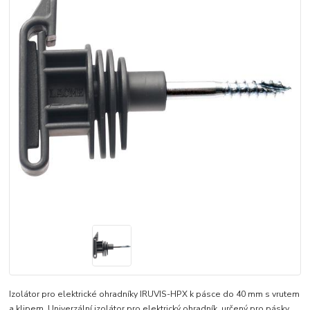
Izolátor pro elektrické ohradníky IRUVIS-HPX k pásce do 40 mm s vrutem
a klipem. Univerzální izolátor pro elektrický ohradník, určený pro pásky