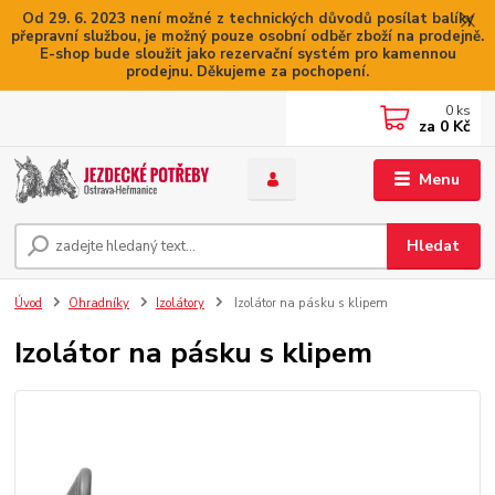
Od 29. 6. 2023 není možné z technických důvodů posílat balíky
přepravní službou, je možný pouze osobní odběr zboží na prodejně.
E-shop bude sloužit jako rezervační systém pro kamennou
prodejnu. Děkujeme za pochopení.
0
ks
za
0 Kč
Menu
Hledat
Úvod
Ohradníky
Izolátory
Izolátor na pásku s klipem
Izolátor na pásku s klipem