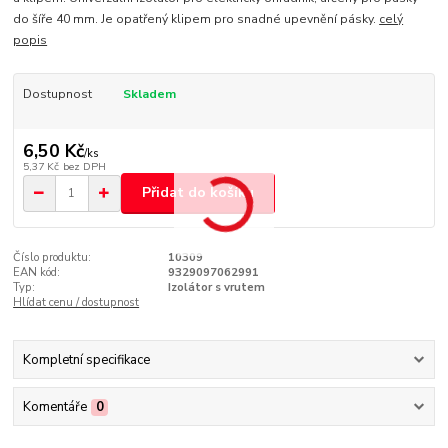
do šíře 40 mm. Je opatřený klipem pro snadné upevnění pásky.
celý
popis
Dostupnost
Skladem
6,50 Kč
/
ks
5,37 Kč
bez DPH
Přidat do košíku
Číslo produktu:
10309
EAN kód:
9329097062991
Typ:
Izolátor s vrutem
Hlídat cenu / dostupnost
Kompletní specifikace
Komentáře
0