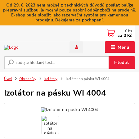
Od 29. 6. 2023 není možné z technických důvodů posílat balíky
přepravní službou, je možný pouze osobní odběr zboží na prodejně.
E-shop bude sloužit jako rezervační systém pro kamennou
prodejnu. Děkujeme za pochopení.
0
ks
za
0 Kč
Menu
Hledat
Úvod
Ohradníky
Izolátory
Izolátor na pásku WI 4004
Izolátor na pásku WI 4004