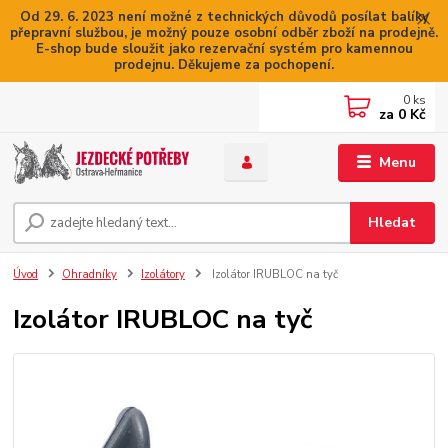
Od 29. 6. 2023 není možné z technických důvodů posílat balíky
přepravní službou, je možný pouze osobní odběr zboží na prodejně.
E-shop bude sloužit jako rezervační systém pro kamennou
prodejnu. Děkujeme za pochopení.
0
ks
za
0 Kč
Menu
Hledat
Úvod
Ohradníky
Izolátory
Izolátor IRUBLOC na tyč
Izolátor IRUBLOC na tyč