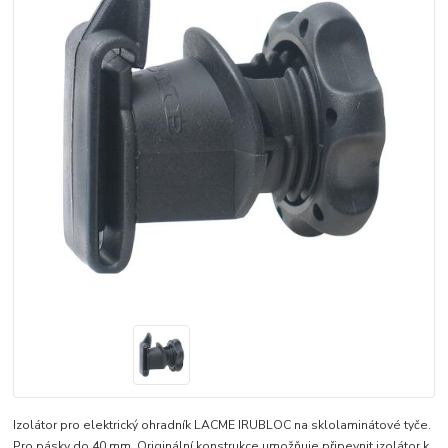
Izolátor pro elektrický ohradník LACME IRUBLOC na sklolaminátové tyče.
Pro pásky do 40 mm. Originální konstrukce umožňuje připevnit izolátor k