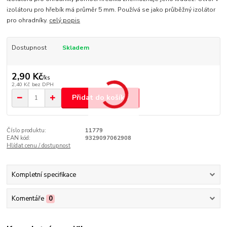
izolátoru pro hřebík má průměr 5 mm. Používá se jako průběžný izolátor
pro ohradníky.
celý popis
Dostupnost
Skladem
2,90 Kč
/
ks
2,40 Kč
bez DPH
Přidat do košíku
Číslo produktu:
11779
EAN kód:
9329097062908
Hlídat cenu / dostupnost
Kompletní specifikace
Komentáře
0