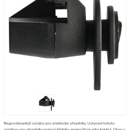
Nejprodávanější izolátor pro elektrické ohradníky. Uchycení tohoto
izolátoru pro ohradníky pomocí hřebíku znemožňuje jeho krádež. Otvor v