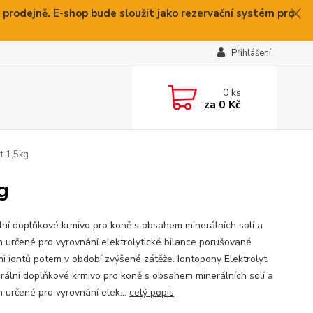
 prodejně. E-shop bude sloužit jako rezervační systém pro
Přihlášení
0
ks
za
0 Kč
t 1,5kg
g
lní doplňkové krmivo pro koně s obsahem minerálních solí a
in určené pro vyrovnání elektrolytické bilance porušované
mi iontů potem v období zvýšené zátěže. Iontopony Elektrolyt
erální doplňkové krmivo pro koně s obsahem minerálních solí a
n určené pro vyrovnání elek...
celý popis