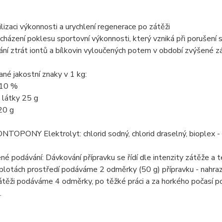
ilizaci výkonnosti a urychlení regenerace po zátěži
cházení poklesu sportovní výkonnosti, který vzniká při porušení s
ání ztrát iontů a bílkovin vyloučených potem v období zvýšené z
né jakostní znaky v 1 kg:
 10 %
 látky 25 g
20 g
ONTOPONY Elektrolyt: chlorid sodný, chlorid draselný, bioplex - 
é podávání: Dávkování přípravku se řídí dle intenzity zátěže a t
eplotách prostředí podáváme 2 odměrky (50 g) přípravku - nahrazu
átěži podáváme 4 odměrky, po těžké práci a za horkého počasí 
.