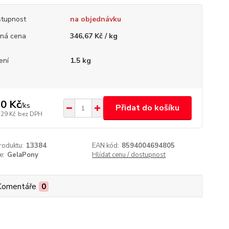
tupnost
na objednávku
ná cena
346,67 Kč / kg
ení
1.5 kg
0 Kč
/
ks
Přidat do košíku
,29 Kč
bez DPH
roduktu:
13384
EAN kód:
8594004694805
e:
GelaPony
Hlídat cenu / dostupnost
Komentáře
0