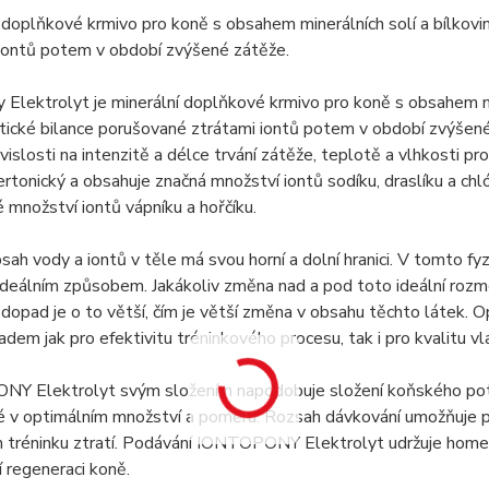
 doplňkové krmivo pro koně s obsahem minerálních solí a bílkovi
 iontů potem v období zvýšené zátěže.
 Elektrolyt je minerální doplňkové krmivo pro koně s obsahem min
tické bilance porušované ztrátami iontů potem v období zvýšené
vislosti na intenzitě a délce trvání zátěže, teplotě a vlhkosti pr
ertonický a obsahuje značná množství iontů sodíku, draslíku a chl
množství iontů vápníku a hořčíku.
bsah vody a iontů v těle má svou horní a dolní hranici. V tomto f
 ideálním způsobem. Jakákoliv změna nad a pod toto ideální ro
 dopad je o to větší, čím je větší změna v obsahu těchto látek. 
dem jak pro efektivitu tréninkového procesu, tak i pro kvalitu vl
Y Elektrolyt svým složením napodobuje složení koňského potu
é v optimálním množství a poměru. Rozsah dávkování umožňuje p
 tréninku ztratí. Podávání IONTOPONY Elektrolyt udržuje homeo
ší regeneraci koně.