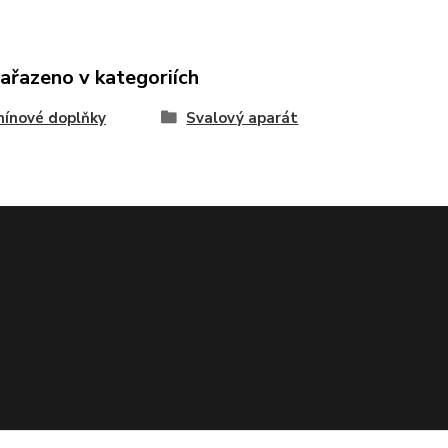
zařazeno v kategoriích
ínové doplňky
Svalový aparát