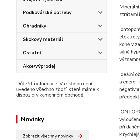
Minerální
Podkovářské potřeby
ztrátami
Ohradníky
Iontopony
elektroly
Skokový materiál
koně v zá
silně hyp
Ostatní
významné 
Akce/výprodej
Ideální o
a energií
Důležitá informace: V e-shopu není
uvedeno všechno zboží, které máme k
negativní
dispozici v kamenném obchodě.
předpokla
IONTOPON
Novinky
vyloučen
při daném
k rychlej
Zobrazit všechny novinky