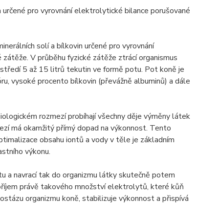
n určené pro vyrovnání elektrolytické bilance porušované
erálních solí a bílkovin určené pro vyrovnání
 zátěže. V průběhu fyzické zátěže ztrácí organismus
ostředí 5 až 15 litrů tekutin ve formě potu. Pot koně je
óru, vysoké procento bílkovin (převážně albuminů) a dále
yziologickém rozmezí probíhají všechny děje výměny látek
zmezí má okamžitý přímý dopad na výkonnost. Tento
Optimalizace obsahu iontů a vody v těle je základním
astního výkonu.
 a navrací tak do organizmu látky skutečně potem
říjem právě takového množství elektrolytů, které kůň
stázu organizmu koně, stabilizuje výkonnost a přispívá