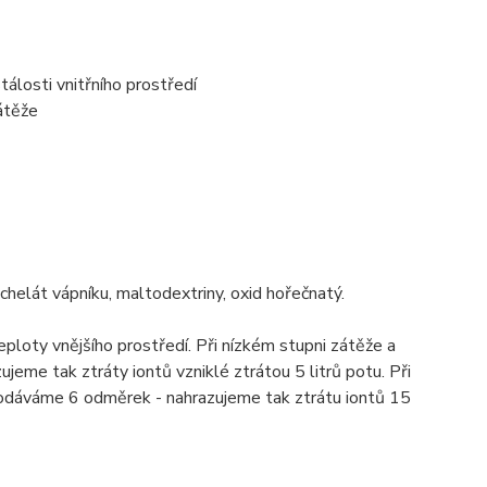
tálosti vnitřního prostředí
átěže
chelát vápníku, maltodextriny, oxid hořečnatý.
eploty vnějšího prostředí. Při nízkém stupni zátěže a
jeme tak ztráty iontů vzniklé ztrátou 5 litrů potu. Při
podáváme 6 odměrek - nahrazujeme tak ztrátu iontů 15