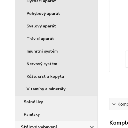
Dýchací aparát
Pohybový aparát
Svalový aparát
Trávicí aparát
Imunitní systém
Nervový systém
Kůže, srst a kopyta
Vitamíny a minerály
Solné lizy
Kompl
Pamlsky
Komple
Stájové vybavení