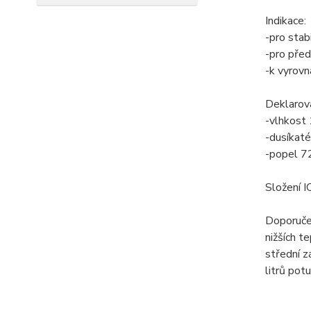
Indikace:
-pro stab
-pro před
-k vyrovn
Deklarova
-vlhkost
-dusíkaté
-popel 7
Složení I
Doporučen
nižších t
střední z
litrů potu