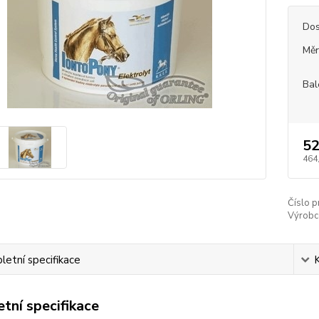
Dos
Měr
Bal
52
464
Číslo p
Výrobc
etní specifikace
tní specifikace