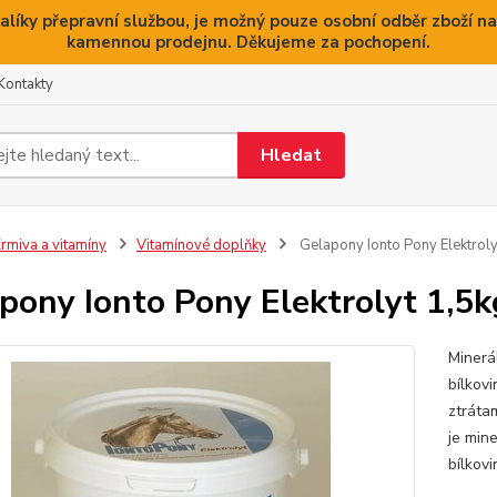
alíky přepravní službou, je možný pouze osobní odběr zboží na
kamennou prodejnu. Děkujeme za pochopení.
Kontakty
Hledat
rmiva a vitamíny
Vitamínové doplňky
Gelapony Ionto Pony Elektroly
pony Ionto Pony Elektrolyt 1,5k
Minerá
bílkov
ztráta
je min
bílkovi