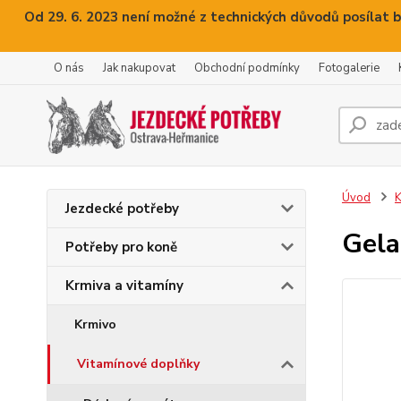
Od 29. 6. 2023 není možné z technických důvodů posílat b
O nás
Jak nakupovat
Obchodní podmínky
Fotogalerie
Úvod
K
Jezdecké potřeby
Gela
Potřeby pro koně
Krmiva a vitamíny
Krmivo
Vitamínové doplňky