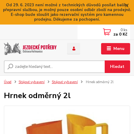
Od 29. 6. 2023 není možné z technických důvodů posílat balíky
přepravní službou, je možný pouze osobní odběr zboží na prodejně.
E-shop bude sloužit jako rezervační systém pro kamennou
prodejnu. Děkujeme za pochopení.
0
ks
za
0 Kč
Menu
Hledat
Úvod
Stájové vybavení
Stájové vybavení
Hrnek odměrný 2l
Hrnek odměrný 2l