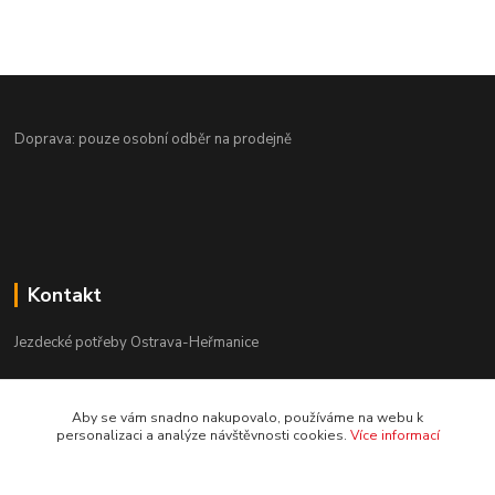
Doprava: pouze osobní odběr na prodejně
Kontakt
Jezdecké potřeby Ostrava-Heřmanice
596 236 147
Aby se vám snadno nakupovalo, používáme na webu k
Po-Pá 9:30 - 17:30
personalizaci a analýze návštěvnosti cookies.
Více informací
info@jpostrava.cz