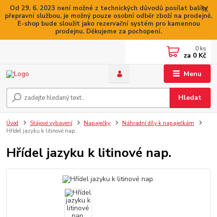
Od 29. 6. 2023 není možné z technických důvodů posílat balíky
přepravní službou, je možný pouze osobní odběr zboží na prodejně.
E-shop bude sloužit jako rezervační systém pro kamennou
prodejnu. Děkujeme za pochopení.
0
ks
za
0 Kč
Menu
Hledat
Úvod
Stájové vybavení
Napaječky
Náhradní díly k napaječkám
Hřídel jazyku k litinové nap.
Hřídel jazyku k litinové nap.