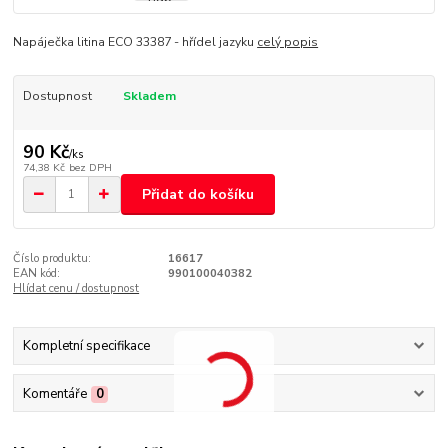
Napáječka litina ECO 33387 - hřídel jazyku
celý popis
Dostupnost
Skladem
90 Kč
/
ks
74,38 Kč
bez DPH
Přidat do košíku
Číslo produktu:
16617
EAN kód:
990100040382
Hlídat cenu / dostupnost
Kompletní specifikace
Komentáře
0