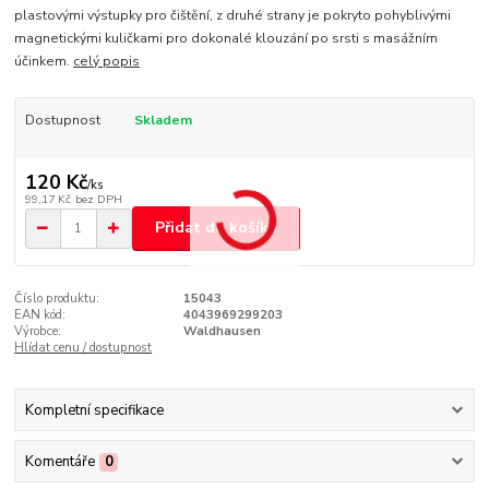
plastovými výstupky pro čištění, z druhé strany je pokryto pohyblivými
magnetickými kuličkami pro dokonalé klouzání po srsti s masážním
účinkem.
celý popis
Dostupnost
Skladem
120 Kč
/
ks
99,17 Kč
bez DPH
Přidat do košíku
Číslo produktu:
15043
EAN kód:
4043969299203
Výrobce:
Waldhausen
Hlídat cenu / dostupnost
Kompletní specifikace
Komentáře
0