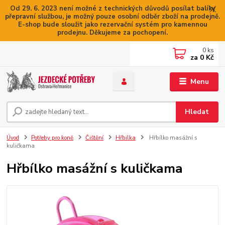
Od 29. 6. 2023 není možné z technických důvodů posílat balíky
přepravní službou, je možný pouze osobní odběr zboží na prodejně.
E-shop bude sloužit jako rezervační systém pro kamennou
prodejnu. Děkujeme za pochopení.
0
ks
za
0 Kč
Menu
Hledat
Úvod
Potřeby pro koně
Čištění
Hřbilka
Hřbílko masážní s
kuličkama
Hřbílko masážní s kuličkama