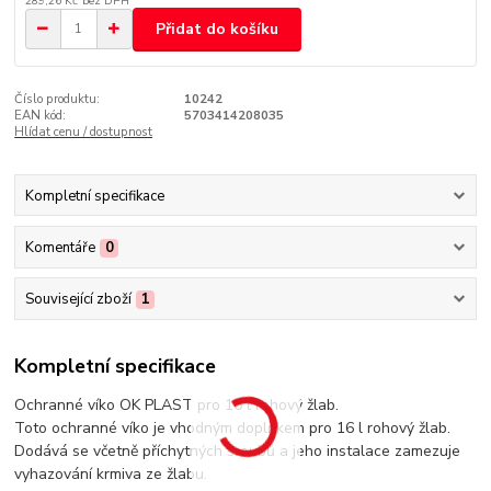
289,26 Kč
bez DPH
Přidat do košíku
Číslo produktu:
10242
EAN kód:
5703414208035
Hlídat cenu / dostupnost
Kompletní specifikace
Komentáře
0
Související zboží
1
Kompletní specifikace
Ochranné víko OK PLAST pro 16 l rohový žlab.
Toto ochranné víko je vhodným doplňkem pro 16 l rohový žlab.
Dodává se včetně příchytných šroubů a jeho instalace zamezuje
vyhazování krmiva ze žlabu.