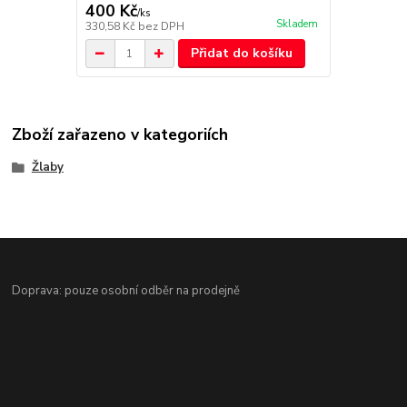
400 Kč
/
ks
Skladem
330,58 Kč
bez DPH
Přidat do košíku
Zboží zařazeno v kategoriích
Žlaby
Doprava: pouze osobní odběr na prodejně