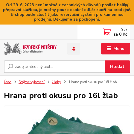
Od 29. 6. 2023 není možné z technických důvodů posílat balíky
přepravní službou, je možný pouze osobní odběr zboží na prodejně.
E-shop bude sloužit jako rezervační systém pro kamennou
prodejnu. Děkujeme za pochopení.
0
ks
za
0 Kč
Menu
Hledat
Úvod
Stájové vybavení
Žlaby
Hrana proti okusu pro 16l žlab
Hrana proti okusu pro 16l žlab