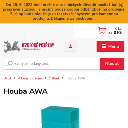
Od 29. 6. 2023 není možné z technických důvodů posílat balíky
přepravní službou, je možný pouze osobní odběr zboží na prodejně.
E-shop bude sloužit jako rezervační systém pro kamennou
prodejnu. Děkujeme za pochopení.
0
ks
za
0 Kč
Menu
Hledat
Úvod
Potřeby pro koně
Čištění
Houba AWA
Houba AWA