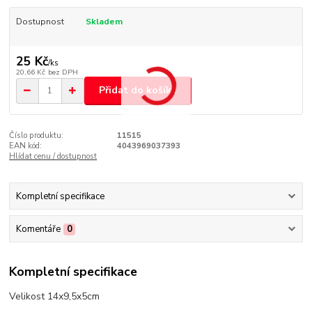
Dostupnost
Skladem
25 Kč
/
ks
20,66 Kč
bez DPH
Přidat do košíku
Číslo produktu:
11515
EAN kód:
4043969037393
Hlídat cenu / dostupnost
Kompletní specifikace
Komentáře
0
Kompletní specifikace
Velikost 14x9,5x5cm