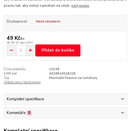
plastu tak, aby nebyl namáhán na ohyb.
celý popis
Dostupnost
Není skladem
49 Kč
/
ks
40,50 Kč
bez DPH
Přidat do košíku
Číslo produktu:
13148
EAN kód:
4018619026225
Typ:
Montážní hlavice na izolátory
Hlídat cenu / dostupnost
Kompletní specifikace
Komentáře
0
Kompletní specifikace