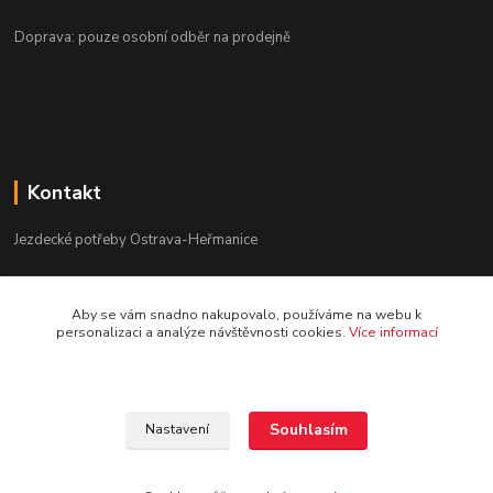
Doprava: pouze osobní odběr na prodejně
Kontakt
Jezdecké potřeby Ostrava-Heřmanice
596 236 147
Aby se vám snadno nakupovalo, používáme na webu k
Po-Pá 9:30 - 17:30
personalizaci a analýze návštěvnosti cookies.
Více informací
info@jpostrava.cz
Souhlasím
Nastavení