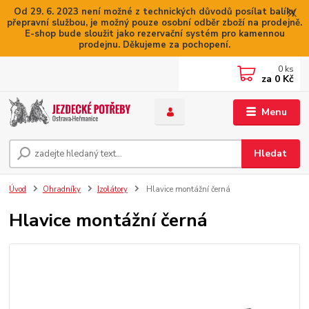
Od 29. 6. 2023 není možné z technických důvodů posílat balíky
přepravní službou, je možný pouze osobní odběr zboží na prodejně.
E-shop bude sloužit jako rezervační systém pro kamennou
prodejnu. Děkujeme za pochopení.
0
ks
za
0 Kč
Menu
Hledat
Úvod
Ohradníky
Izolátory
Hlavice montážní černá
Hlavice montážní černá