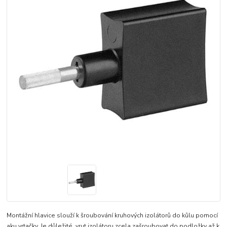
Montážní hlavice slouží k šroubování kruhových izolátorů do kůlu pomocí
aku vrtačky. Je důležité, vrut izolátoru zcela zašroubovat do podložky až k