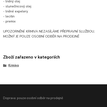
- lněný olej
- slunečnicový olej
- lněné expelery
- lecitin
- premix
UPOZORNĚNÍ: KRMIVA NEZASÍLÁME PŘEPRAVNÍ SLUŽBOU,
MOŽNÝ JE POUZE OSOBNÍ ODBĚR NA PRODEJNĚ
Zboží zařazeno v kategoriích
Krmivo
Doprava: pouze osobní odběr na prodejně