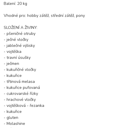
Balení: 20 kg
Vhodné pro: hobby zátěž, střední zátěž, pony
SLOŽENÍ A ŽIVINY:
- pšeničné otruby
- ječné vločky
- jablečné výlisky
- vojtěška
- travní úsušky
- ječmen
- kukuřičné vločky
- kukuřice
- třtinová melasa
- kukuřice pufovaná
- cukrovarské řízky
- hrachové vločky
- vojtěšková - řezanka
- kukuřice
- gluten
- Molashine