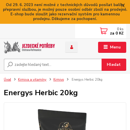
Od 29. 6. 2023 není možné z technických důvodů posílat balíky
přepravní službou, je možný pouze osobní odběr zboží na prodejně.
E-shop bude sloužit jako rezervační systém pro kamennou
prodejnu. Děkujeme za pochopení.
0
ks
za
0 Kč
Menu
Hledat
Úvod
Krmiva a vitamíny
Krmivo
Energys Herbic 20kg
Energys Herbic 20kg