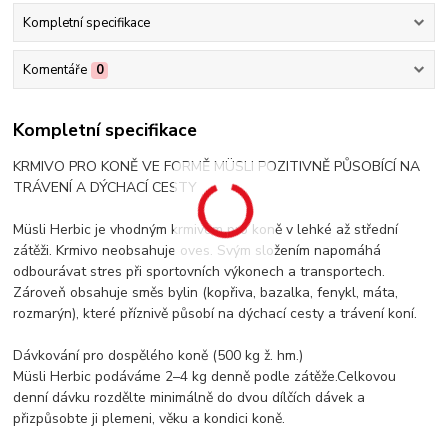
Kompletní specifikace
Komentáře
0
Kompletní specifikace
KRMIVO PRO KONĚ VE FORMĚ MÜSLI POZITIVNĚ PŮSOBÍCÍ NA
TRÁVENÍ A DÝCHACÍ CESTY
Müsli Herbic je vhodným krmivem pro koně v lehké až střední
zátěži. Krmivo neobsahuje oves. Svým složením napomáhá
odbourávat stres při sportovních výkonech a transportech.
Zároveň obsahuje směs bylin (kopřiva, bazalka, fenykl, máta,
rozmarýn), které příznivě působí na dýchací cesty a trávení koní.
Dávkování pro dospělého koně (500 kg ž. hm.)
Müsli Herbic podáváme 2–4 kg denně podle zátěže.Celkovou
denní dávku rozdělte minimálně do dvou dílčích dávek a
přizpůsobte ji plemeni, věku a kondici koně.