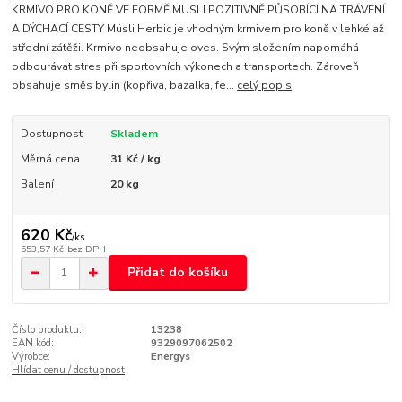
KRMIVO PRO KONĚ VE FORMĚ MÜSLI POZITIVNĚ PŮSOBÍCÍ NA TRÁVENÍ
A DÝCHACÍ CESTY Müsli Herbic je vhodným krmivem pro koně v lehké až
střední zátěži. Krmivo neobsahuje oves. Svým složením napomáhá
odbourávat stres při sportovních výkonech a transportech. Zároveň
obsahuje směs bylin (kopřiva, bazalka, fe...
celý popis
Dostupnost
Skladem
Měrná cena
31 Kč / kg
Balení
20 kg
620 Kč
/
ks
553,57 Kč
bez DPH
Přidat do košíku
Číslo produktu:
13238
EAN kód:
9329097062502
Výrobce:
Energys
Hlídat cenu / dostupnost