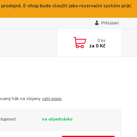
 prodejně. E-shop bude sloužit jako rezervační systém pro
Přihlášení
0
ks
za
0 Kč
ovaný hák na stojany.
celý popis
tupnost
na objednávku