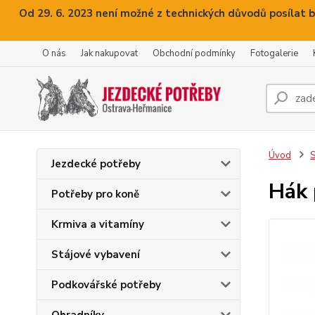
Od 29. 6. 2023 není možné z technických důvodů posílat b
O nás
Jak nakupovat
Obchodní podmínky
Fotogalerie
Úvod
S
Jezdecké potřeby
Hák 
Potřeby pro koně
Krmiva a vitamíny
Stájové vybavení
Podkovářské potřeby