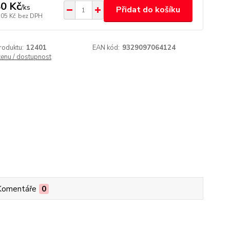
0 Kč
/
ks
Přidat do košíku
,05 Kč
bez DPH
roduktu:
12401
EAN kód:
9329097064124
cenu / dostupnost
Komentáře
0