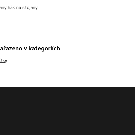
ný hák na stojany.
zařazeno v kategoriích
žky