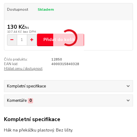
Dostupnost
Skladem
130 Kč
/
ks
107,44 Kč
bez DPH
Přidat do košíku
Číslo produktu:
12850
EAN kód:
4000315840328
Hlídat cenu / dostupnost
Kompletní specifikace
Komentáře
0
Kompletní specifikace
Hák na překážku plastový. Bez lišty.