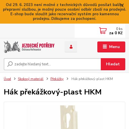
Od 29. 6. 2023 není možné z technických důvodů posílat balíky
přepravní službou, je možný pouze osobní odběr zboží na prodejně.
E-shop bude sloužit jako rezervační systém pro kamennou
prodejnu. Děkujeme za pochopení.
0
ks
za
0 Kč
Menu
Hledat
Úvod
Skokový materiál
Překážky
Hák překážkový-plast HKM
Hák překážkový-plast HKM