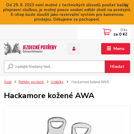
Od 29. 6. 2023 není možné z technických důvodů posílat balíky
přepravní službou, je možný pouze osobní odběr zboží na prodejně.
E-shop bude sloužit jako rezervační systém pro kamennou
prodejnu. Děkujeme za pochopení.
0
ks
za
0 Kč
Menu
Hledat
Úvod
Potřeby pro koně
Uzdečky
Hackamore kožené AWA
Hackamore kožené AWA