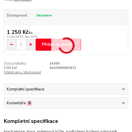
Dostupnost
Skladem
1 250 Kč
/
ks
1 033,06 Kč
bez DPH
Přidat do košíku
Číslo produktu:
14305
EAN kód:
4043969083871
Hlídat cenu / dostupnost
Kompletní specifikace
Komentáře
0
Kompletní specifikace
Hackamore Awa, prémiová kůže, podložený kožený nánosník.