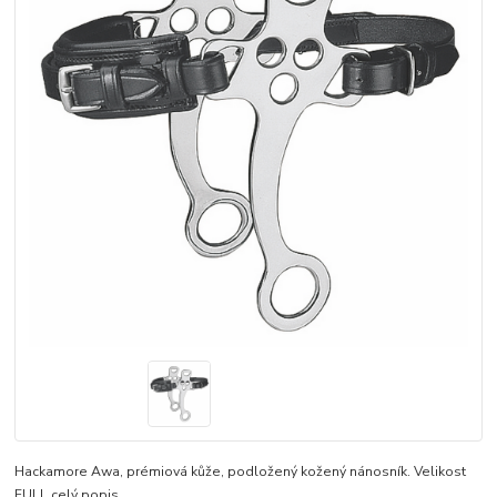
Hackamore Awa, prémiová kůže, podložený kožený nánosník. Velikost
FULL
celý popis