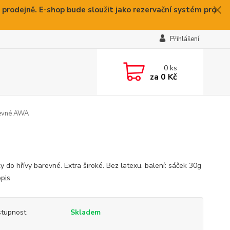
 prodejně. E-shop bude sloužit jako rezervační systém pro
Přihlášení
0
ks
za
0 Kč
revné AWA
y do hřívy barevné. Extra široké. Bez latexu. balení: sáček 30g
opis
tupnost
Skladem