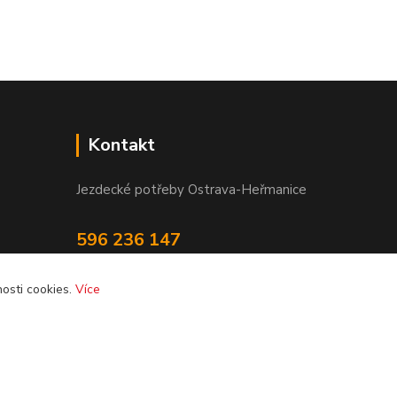
Kontakt
Jezdecké potřeby Ostrava-Heřmanice
596 236 147
Po-Pá 9:30 - 17:30
osti cookies.
Více
info@jpostrava.cz