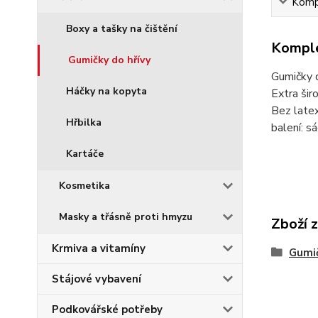
Kompl
Boxy a tašky na čištění
Komple
Gumičky do hřívy
Gumičky d
Háčky na kopyta
Extra šir
Bez latex
Hřbilka
balení: s
Kartáče
Kosmetika
Masky a třásně proti hmyzu
Zboží 
Krmiva a vitamíny
Gumič
Stájové vybavení
Podkovářské potřeby