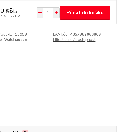
0 Kč
/
ks
Přidat do košíku
17 Kč
bez DPH
roduktu:
15959
EAN kód:
4057962060869
e:
Waldhausen
Hlídat cenu / dostupnost