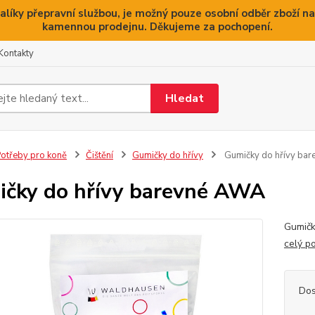
alíky přepravní službou, je možný pouze osobní odběr zboží na
kamennou prodejnu. Děkujeme za pochopení.
Kontakty
Hledat
otřeby pro koně
Čištění
Gumičky do hřívy
Gumičky do hřívy ba
čky do hřívy barevné AWA
Gumičk
celý p
Dos