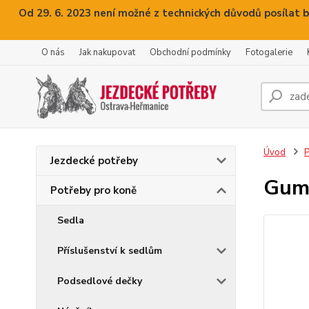
Od 29. 6. 2023 není možné z technických důvodů posílat b
O nás
Jak nakupovat
Obchodní podmínky
Fotogalerie
Úvod
P
Jezdecké potřeby
Gumi
Potřeby pro koně
Sedla
Příslušenství k sedlům
Podsedlové dečky