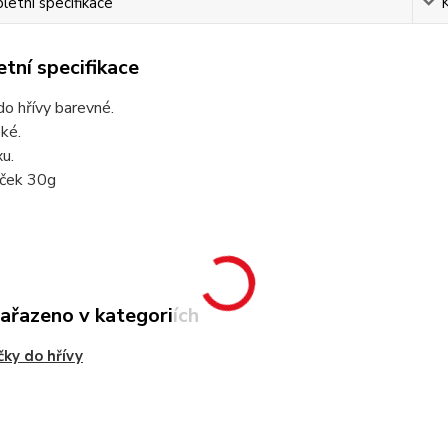
etní specifikace
tní specifikace
o hřívy barevné.
oké.
u.
áček 30g
zařazeno v kategoriích
ky do hřívy