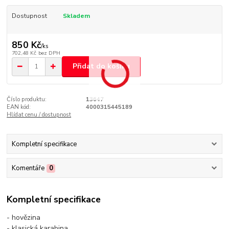
Dostupnost
Skladem
850 Kč
/
ks
702,48 Kč
bez DPH
Přidat do košíku
Číslo produktu:
13647
EAN kód:
4000315445189
Hlídat cenu / dostupnost
Kompletní specifikace
Komentáře
0
Kompletní specifikace
- hovězina
- klasická karabina