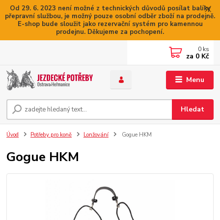
Od 29. 6. 2023 není možné z technických důvodů posílat balíky
přepravní službou, je možný pouze osobní odběr zboží na prodejně.
E-shop bude sloužit jako rezervační systém pro kamennou
prodejnu. Děkujeme za pochopení.
0
ks
za
0 Kč
Menu
Hledat
Úvod
Potřeby pro koně
Lonžování
Gogue HKM
Gogue HKM