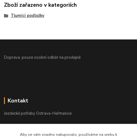
Zboží zařazeno v kategoriích
Tlumící podložky
Doprava: pouze osobní odběr na prodejně
Kontakt
Jezdecké potřeby Ostrava-Heřmanice
596 236 147
Aby se vám snadno nakupovalo, používáme na webu k
Po-Pá 9:30 - 17:30