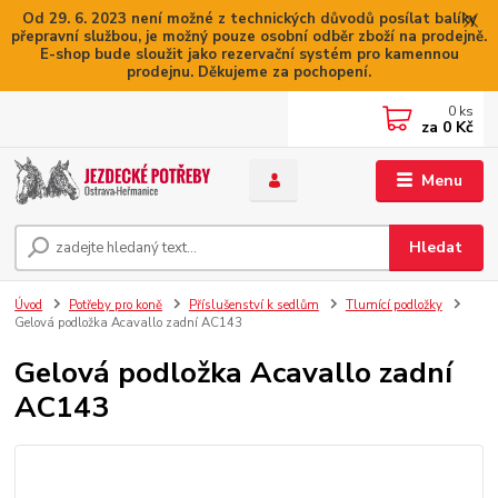
Od 29. 6. 2023 není možné z technických důvodů posílat balíky
přepravní službou, je možný pouze osobní odběr zboží na prodejně.
E-shop bude sloužit jako rezervační systém pro kamennou
prodejnu. Děkujeme za pochopení.
0
ks
za
0 Kč
Menu
Hledat
Úvod
Potřeby pro koně
Příslušenství k sedlům
Tlumící podložky
Gelová podložka Acavallo zadní AC143
Gelová podložka Acavallo zadní
AC143