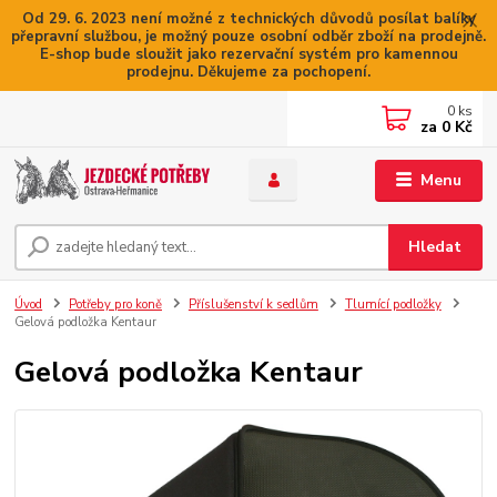
Od 29. 6. 2023 není možné z technických důvodů posílat balíky
přepravní službou, je možný pouze osobní odběr zboží na prodejně.
E-shop bude sloužit jako rezervační systém pro kamennou
prodejnu. Děkujeme za pochopení.
0
ks
za
0 Kč
Menu
Hledat
Úvod
Potřeby pro koně
Příslušenství k sedlům
Tlumící podložky
Gelová podložka Kentaur
Gelová podložka Kentaur