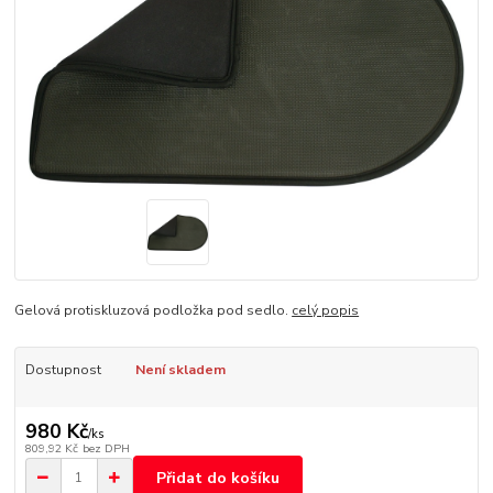
Gelová protiskluzová podložka pod sedlo.
celý popis
Dostupnost
Není skladem
980 Kč
/
ks
809,92 Kč
bez DPH
Přidat do košíku