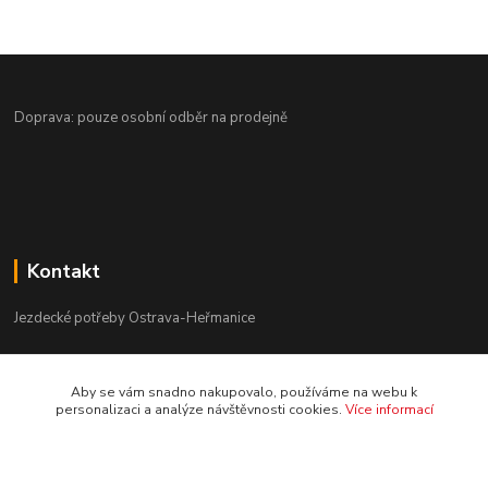
Doprava: pouze osobní odběr na prodejně
Kontakt
Jezdecké potřeby Ostrava-Heřmanice
596 236 147
Aby se vám snadno nakupovalo, používáme na webu k
Po-Pá 9:30 - 17:30
personalizaci a analýze návštěvnosti cookies.
Více informací
info@jpostrava.cz