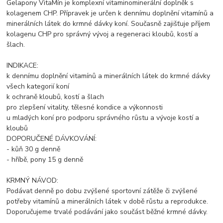
Gelapony VitaMín je komplexní vitaminominerální doplněk s
kolagenem CHP. Přípravek je určen k dennímu doplnění vitamínů a
minerálních látek do krmné dávky koní. Současně zajišťuje příjem
kolagenu CHP pro správný vývoj a regeneraci kloubů, kostí a
šlach.
INDIKACE:
k dennímu doplnění vitamínů a minerálních látek do krmné dávky
všech kategorií koní
k ochraně kloubů, kostí a šlach
pro zlepšení vitality, tělesné kondice a výkonnosti
u mladých koní pro podporu správného růstu a vývoje kostí a
kloubů
DOPORUČENÉ DÁVKOVÁNÍ:
- kůň 30 g denně
- hříbě, pony 15 g denně
KRMNÝ NÁVOD:
Podávat denně po dobu zvýšené sportovní zátěže či zvýšené
potřeby vitamínů a minerálních látek v době růstu a reprodukce.
Doporučujeme trvalé podávání jako součást běžné krmné dávky.