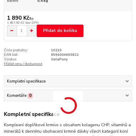
Balení
5.4 kg
1 890 Kč
/
ks
1 687,50 Kč
bez DPH
Přidat do košíku
Číslo produktu:
10210
EAN kód:
8594004693822
Výrobce:
GelaPony
Hlídat cenu / dostupnost
Kompletní specifikace
Komentáře
0
Kompletní specifikace
Komplexní doplňkové krmivo s obsahem kolagenu CHP, vitamínů a
minerálů k dennímu obohacení krmné dávky všech kategorií koní