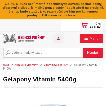
Od 29. 6. 2023 není možné z technických důvodů posílat balíky
přepravní službou, je možný pouze osobní odběr zboží na prodejně.
E-shop bude sloužit jako rezervační systém pro kamennou
prodejnu. Děkujeme za pochopení.
0
ks
za
0 Kč
Menu
Hledat
Úvod
Krmiva a vitamíny
Vitamínové doplňky
Gelapony Vitamín
5400g
Gelapony Vitamín 5400g