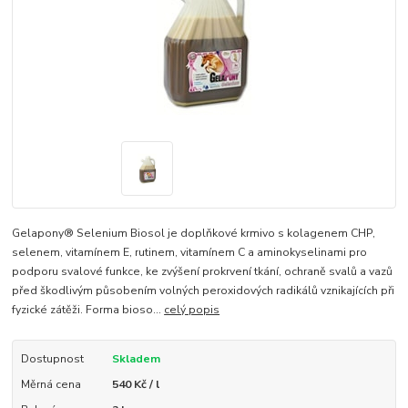
Gelapony® Selenium Biosol je doplňkové krmivo s kolagenem CHP,
selenem, vitamínem E, rutinem, vitamínem C a aminokyselinami pro
podporu svalové funkce, ke zvýšení prokrvení tkání, ochraně svalů a vazů
před škodlivým působením volných peroxidových radikálů vznikajících při
fyzické zátěži. Forma bioso...
celý popis
Dostupnost
Skladem
Měrná cena
540 Kč / l