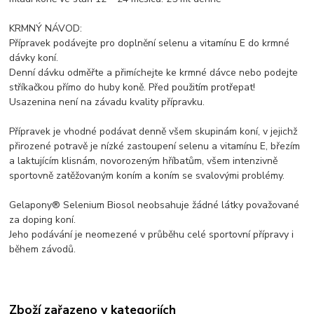
KRMNÝ NÁVOD:
Přípravek podávejte pro doplnění selenu a vitamínu E do krmné
dávky koní.
Denní dávku odměřte a přimíchejte ke krmné dávce nebo podejte
stříkačkou přímo do huby koně. Před použitím protřepat!
Usazenina není na závadu kvality přípravku.
Přípravek je vhodné podávat denně všem skupinám koní, v jejichž
přirozené potravě je nízké zastoupení selenu a vitamínu E, březím
a laktujícím klisnám, novorozeným hříbatům, všem intenzivně
sportovně zatěžovaným koním a koním se svalovými problémy.
Gelapony® Selenium Biosol neobsahuje žádné látky považované
za doping koní.
Jeho podávání je neomezené v průběhu celé sportovní přípravy i
během závodů.
Zboží zařazeno v kategoriích