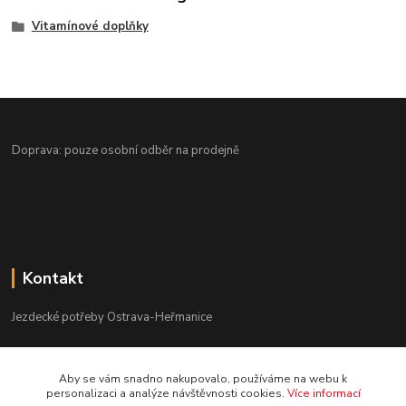
Vitamínové doplňky
Doprava: pouze osobní odběr na prodejně
Kontakt
Jezdecké potřeby Ostrava-Heřmanice
596 236 147
Aby se vám snadno nakupovalo, používáme na webu k
Po-Pá 9:30 - 17:30
personalizaci a analýze návštěvnosti cookies.
Více informací