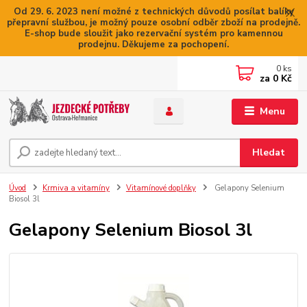
Od 29. 6. 2023 není možné z technických důvodů posílat balíky
přepravní službou, je možný pouze osobní odběr zboží na prodejně.
E-shop bude sloužit jako rezervační systém pro kamennou
prodejnu. Děkujeme za pochopení.
0
ks
za
0 Kč
Menu
Hledat
Úvod
Krmiva a vitamíny
Vitamínové doplňky
Gelapony Selenium
Biosol 3l
Gelapony Selenium Biosol 3l