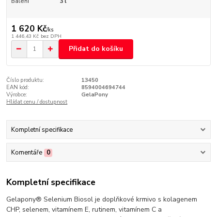
Balení
3 l
1 620 Kč
/
ks
1 446,43 Kč
bez DPH
Přidat do košíku
Číslo produktu:
13450
EAN kód:
8594004694744
Výrobce:
GelaPony
Hlídat cenu / dostupnost
Kompletní specifikace
Komentáře
0
Kompletní specifikace
Gelapony® Selenium Biosol je doplňkové krmivo s kolagenem
CHP, selenem, vitamínem E, rutinem, vitamínem C a