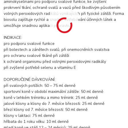
aminokyselinami pro podporu svalové funkce, ke zvýšení
prokrvení tkání, ochraně svalů a vazů před škodlivým působením
volných peroxidových radikálů vznikajících při fyzické zátěži. Forma
biosolu zajišťuje rychlé a snadné vstřebávání účinných látek a
umožňuje snadnou aplikaci přípravku.
INDIKACE:
pro podporu svalové funkce
při bolestech a zánětech svalů, při onemocněních svalstva
pro ochranu svalové tkáně při zátěži
k ochraně organismu před volnými peroxidovými radikály
při zvýšené potřebě selenu a vitamínu E
DOPORUČENÉ DÁVKOVÁNÍ:
při svalových potížích: 50 – 75 ml denně
sportovní koně v období maximální zátěže: 50 ml denně
koně v lehkém tréninku a mimo trénink: 25 ml denně
jalové klisny a klisny do 7. měsíce březosti: 25 ml denně
březí klisny od 7. měsíce březosti: 50 ml denně
klisny v laktaci: 75 ml denně
hříbata do 1 roku věku: 10 ml denně
mladí koně ve stáří 12 – 24 měsíců: 25 ml denně