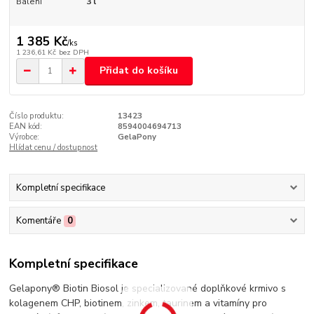
Balení
3 l
1 385 Kč
/
ks
1 236,61 Kč
bez DPH
Přidat do košíku
Číslo produktu:
13423
EAN kód:
8594004694713
Výrobce:
GelaPony
Hlídat cenu / dostupnost
Kompletní specifikace
Komentáře
0
Kompletní specifikace
Gelapony® Biotin Biosol je specializované doplňkové krmivo s
kolagenem CHP, biotinem, zinkem, taurinem a vitamíny pro