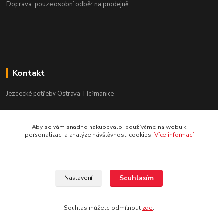
Doprava: pouze osobní odběr na prodejně
Kontakt
Jezdecké potřeby Ostrava-Heřmanice
596 236 147
Aby se vám snadno nakupovalo, používáme na webu k
Po-Pá 9:30 - 17:30
personalizaci a analýze návštěvnosti cookies.
Více informací
info@jpostrava.cz
Souhlasím
Nastavení
Souhlas můžete odmítnout
zde
.
Vytvořeno na
Eshop-rychle.cz