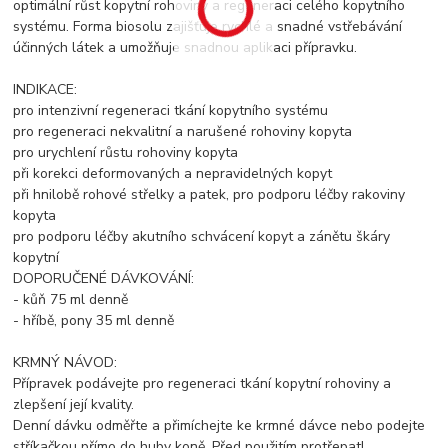
optimální růst kopytní rohoviny a regeneraci celého kopytního
systému. Forma biosolu zajišťuje rychlé a snadné vstřebávání
účinných látek a umožňuje snadnou aplikaci přípravku.
INDIKACE:
pro intenzivní regeneraci tkání kopytního systému
pro regeneraci nekvalitní a narušené rohoviny kopyta
pro urychlení růstu rohoviny kopyta
při korekci deformovaných a nepravidelných kopyt
při hnilobě rohové střelky a patek, pro podporu léčby rakoviny
kopyta
pro podporu léčby akutního schvácení kopyt a zánětu škáry
kopytní
DOPORUČENÉ DÁVKOVÁNÍ:
- kůň 75 ml denně
- hříbě, pony 35 ml denně
KRMNÝ NÁVOD:
Přípravek podávejte pro regeneraci tkání kopytní rohoviny a
zlepšení její kvality.
Denní dávku odměřte a přimíchejte ke krmné dávce nebo podejte
stříkačkou přímo do huby koně. Před použitím protřepat!