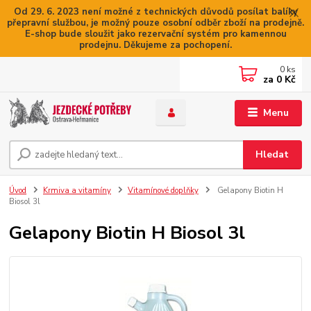
Od 29. 6. 2023 není možné z technických důvodů posílat balíky
přepravní službou, je možný pouze osobní odběr zboží na prodejně.
E-shop bude sloužit jako rezervační systém pro kamennou
prodejnu. Děkujeme za pochopení.
0
ks
za
0 Kč
Menu
Hledat
Úvod
Krmiva a vitamíny
Vitamínové doplňky
Gelapony Biotin H
Biosol 3l
Gelapony Biotin H Biosol 3l