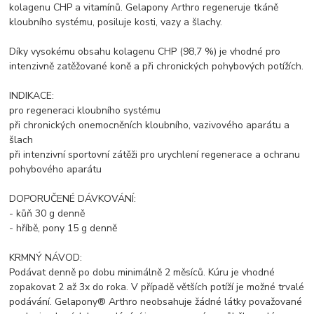
kolagenu CHP a vitamínů. Gelapony Arthro regeneruje tkáně
kloubního systému, posiluje kosti, vazy a šlachy.
Díky vysokému obsahu kolagenu CHP (98,7 %) je vhodné pro
intenzivně zatěžované koně a při chronických pohybových potížích.
INDIKACE:
pro regeneraci kloubního systému
při chronických onemocněních kloubního, vazivového aparátu a
šlach
při intenzivní sportovní zátěži pro urychlení regenerace a ochranu
pohybového aparátu
DOPORUČENÉ DÁVKOVÁNÍ:
- kůň 30 g denně
- hříbě, pony 15 g denně
KRMNÝ NÁVOD:
Podávat denně po dobu minimálně 2 měsíců. Kúru je vhodné
zopakovat 2 až 3x do roka. V případě větších potíží je možné trvalé
podávání. Gelapony® Arthro neobsahuje žádné látky považované