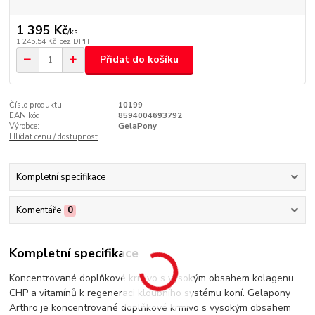
1 395 Kč
/
ks
1 245,54 Kč
bez DPH
Přidat do košíku
Číslo produktu:
10199
EAN kód:
8594004693792
Výrobce:
GelaPony
Hlídat cenu / dostupnost
Kompletní specifikace
Komentáře
0
Kompletní specifikace
Koncentrované doplňkové krmivo s vysokým obsahem kolagenu
CHP a vitamínů k regeneraci kloubního systému koní. Gelapony
Arthro je koncentrované doplňkové krmivo s vysokým obsahem