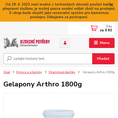
Od 29. 6. 2023 není možné z technických důvodů posílat balíky
přepravní službou, je možný pouze osobní odběr zboží na prodejně.
E-shop bude sloužit jako rezervační systém pro kamennou
prodejnu. Děkujeme za pochopení.
0
ks
za
0 Kč
Menu
Hledat
Úvod
Krmiva a vitamíny
Vitamínové doplňky
Gelapony Arthro 1800g
Gelapony Arthro 1800g