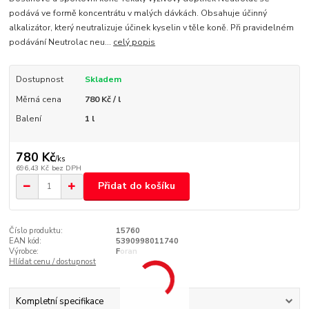
podává ve formě koncentrátu v malých dávkách. Obsahuje účinný
alkalizátor, který neutralizuje účinek kyselin v těle koně. Při pravidelném
podávání Neutrolac neu...
celý popis
Dostupnost
Skladem
Měrná cena
780 Kč / l
Balení
1 l
780 Kč
/
ks
696,43 Kč
bez DPH
Přidat do košíku
Číslo produktu:
15760
EAN kód:
5390998011740
Výrobce:
Foran
Hlídat cenu / dostupnost
Kompletní specifikace