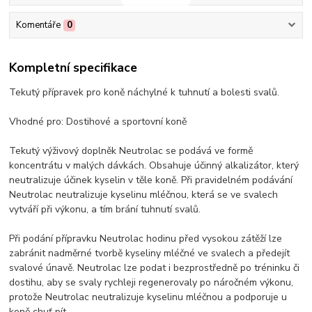
Komentáře
0
Kompletní specifikace
Tekutý přípravek pro koně náchylné k tuhnutí a bolesti svalů.
Vhodné pro: Dostihové a sportovní koně
Tekutý výživový doplněk Neutrolac se podává ve formě
koncentrátu v malých dávkách. Obsahuje účinný alkalizátor, který
neutralizuje účinek kyselin v těle koně. Při pravidelném podávání
Neutrolac neutralizuje kyselinu mléčnou, která se ve svalech
vytváří při výkonu, a tím brání tuhnutí svalů.
Při podání přípravku Neutrolac hodinu před vysokou zátěží lze
zabránit nadměrné tvorbě kyseliny mléčné ve svalech a předejít
svalové únavě. Neutrolac lze podat i bezprostředně po tréninku či
dostihu, aby se svaly rychleji regenerovaly po náročném výkonu,
protože Neutrolac neutralizuje kyselinu mléčnou a podporuje u
koně chuť pít.