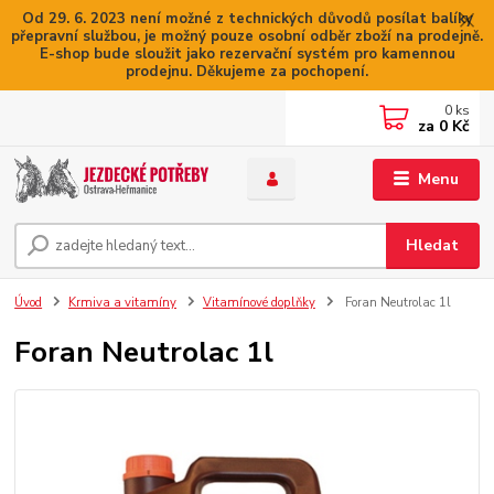
Od 29. 6. 2023 není možné z technických důvodů posílat balíky
přepravní službou, je možný pouze osobní odběr zboží na prodejně.
E-shop bude sloužit jako rezervační systém pro kamennou
prodejnu. Děkujeme za pochopení.
0
ks
za
0 Kč
Menu
Hledat
Úvod
Krmiva a vitamíny
Vitamínové doplňky
Foran Neutrolac 1l
Foran Neutrolac 1l