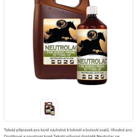
Tekutý přípravek pro koně náchylné k tuhnutí a bolesti svalů. Vhodné pro:
Dostihové a sportovní koně Tekutý výživový doplněk Neutrolac se