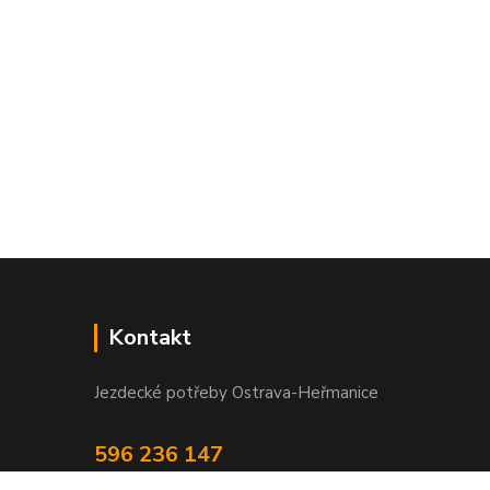
Kontakt
Jezdecké potřeby Ostrava-Heřmanice
596 236 147
Po-Pá 9:30 - 17:30