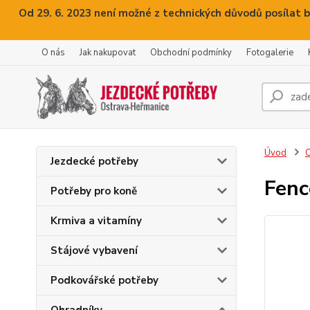
Od 29. 6. 2023 není možné z technických důvodů posílat b
O nás
Jak nakupovat
Obchodní podmínky
Fotogalerie
Úvod
O
Jezdecké potřeby
Fenc
Potřeby pro koně
Krmiva a vitamíny
Stájové vybavení
Podkovářské potřeby