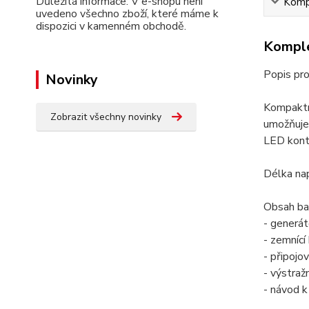
Důležitá informace: V e-shopu není
Kompl
uvedeno všechno zboží, které máme k
dispozici v kamenném obchodě.
Komple
Popis pr
Novinky
Kompaktní
Zobrazit všechny novinky
umožňuje 
LED kontr
Délka nap
Obsah bal
- generá
- zemnící
- připojo
- výstraž
- návod k