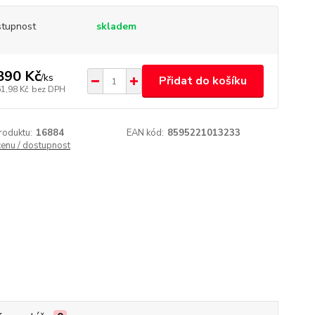
tupnost
skladem
890 Kč
/
ks
Přidat do košíku
61,98 Kč
bez DPH
roduktu:
16884
EAN kód:
8595221013233
cenu / dostupnost