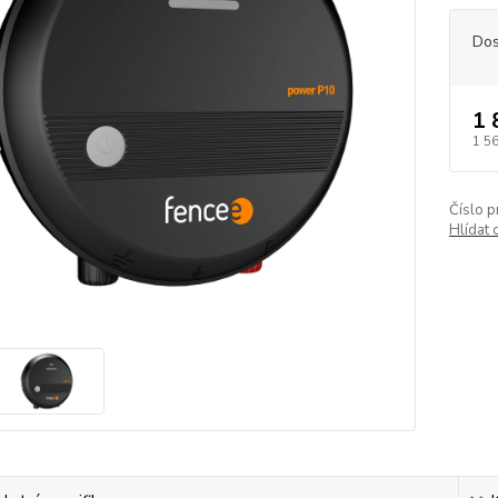
Dos
1 
1 5
Číslo p
Hlídat 