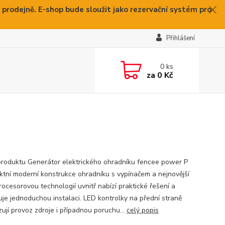
 prodejně. E-shop bude sloužit jako rezervační systém pro
Přihlášení
0
ks
za
0 Kč
produktu Generátor elektrického ohradníku fencee power P
tní moderní konstrukce ohradníku s vypínačem a nejnovější
rocesorovou technologií uvnitř nabízí praktické řešení a
je jednoduchou instalaci. LED kontrolky na přední straně
zují provoz zdroje i případnou poruchu...
celý popis