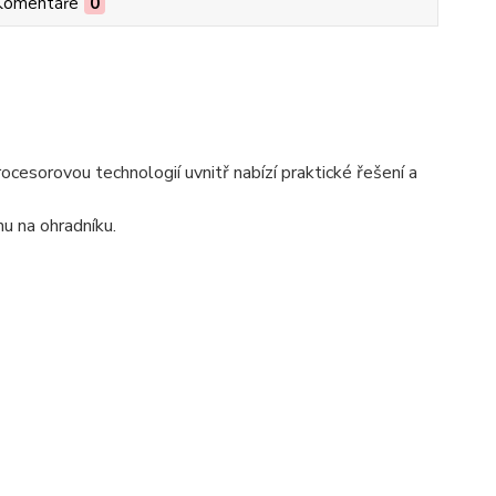
Komentáře
0
cesorovou technologií uvnitř nabízí praktické řešení a
hu na ohradníku.