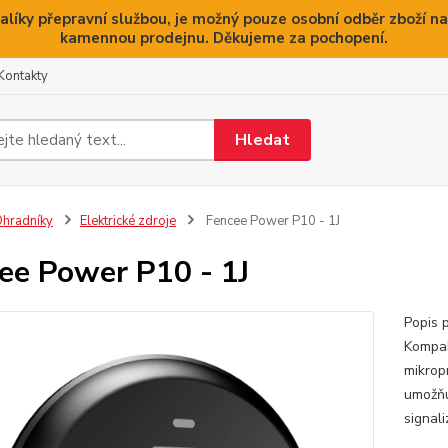
alíky přepravní službou, je možný pouze osobní odběr zboží na
kamennou prodejnu. Děkujeme za pochopení.
Kontakty
Hledat
hradníky
Elektrické zdroje
Fencee Power P10 - 1J
ee Power P10 - 1J
Popis 
Kompak
mikrop
umožňu
signali