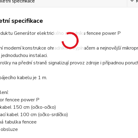
etní specifikace
tní specifikace
oduktu Generátor elektrického ohradníku fencee power P
 moderní konstrukce ohradníku s vypínačem a nejnovější mikropro
jednoduchou instalaci.
olky na přední straně signalizují provoz zdroje i případnou poruc
ájecího kabelu je 1 m.
ení:
tor fencee power P
 kabel 150 cm (očko-očko)
vací kabel 100 cm (očko-srdíčko)
ná tabulka fencee
 obsluze