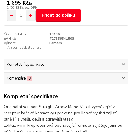
1 695 Kč
/
ks
1 400,83 Kč
bez DPH
Přidat do košíku
Číslo produktu:
13136
EAN kód:
727556541503
Výrobce:
Farnam
Hlídat cenu / dostupnost
Kompletní specifikace
Komentáře
0
Kompletní specifikace
Originální šampón Straight Arrow Mane N'Tail vycházející z
receptur koňské kosmetiky upravené pro lidské využití zajistí
plnější, silnější, delší a zdravější vlasy.
Exkluzivní mikroproteinová obohacující formule zajišťuje jemnou
péči vlasům se zachováním potřebných olejů.