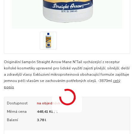
Originální šampón Straight Arrow Mane N'Tail vycházející z receptur
koňské kosmetiky upravené pro lidské využití zajistí plnější, silnější, delší
a zdravější vlasy. Exkluzivní mikroproteinová obohacující formule zajišťuje
jemnou péči vlasům se zachováním potřebných olejů. -3870ml
celý
popis
Dostupnost
na objednávku
Měrná cena
448,41 Kč / l
Balení
3.78 l