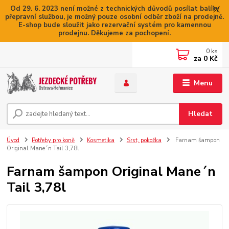
Od 29. 6. 2023 není možné z technických důvodů posílat balíky
přepravní službou, je možný pouze osobní odběr zboží na prodejně.
E-shop bude sloužit jako rezervační systém pro kamennou
prodejnu. Děkujeme za pochopení.
0
ks
za
0 Kč
Menu
Hledat
Úvod
Potřeby pro koně
Kosmetika
Srst, pokožka
Farnam šampon
Original Mane´n Tail 3,78l
Farnam šampon Original Mane´n
Tail 3,78l